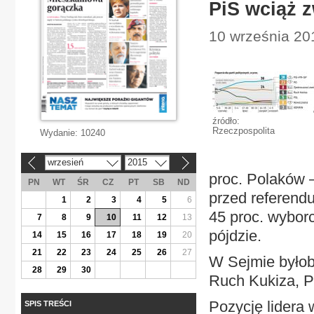
PiS wciąż 
10 września 201
źródło:
Rzeczpospolita
Wydanie:
10240
wrzesień
2015
«
»
proc. Polaków –
PN
WT
ŚR
CZ
PT
SB
ND
przed referend
1
2
3
4
5
6
45 proc. wyborc
7
8
9
10
11
12
13
pójdzie.
14
15
16
17
18
19
20
21
22
23
24
25
26
27
W Sejmie byłob
28
29
30
Ruch Kukiza, P
Pozycję lidera
SPIS TREŚCI