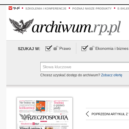
SZKOLENIA I KONFERENCJE
POZNAJ NASZE PRODUKTY
E-SKLE
Prawo
Ekonomia i biznes
SZUKAJ W:
Chcesz uzyskać dostęp do archiwum?
Zobacz ofertę
POPRZEDNI ARTYKUŁ Z