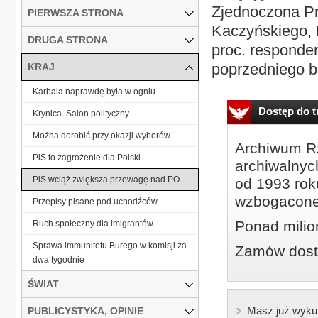
Zjednoczona Pra
PIERWSZA STRONA
Kaczyńskiego, 
DRUGA STRONA
proc. responden
poprzedniego b
KRAJ
Karbala naprawdę była w ogniu
Dostęp do tr
Krynica. Salon polityczny
Można dorobić przy okazji wyborów
Archiwum Rz
PiS to zagrożenie dla Polski
archiwalnyc
PiS wciąż zwiększa przewagę nad PO
od 1993 roku
wzbogacone
Przepisy pisane pod uchodźców
Ponad milio
Ruch społeczny dla imigrantów
Sprawa immunitetu Burego w komisji za
Zamów dostę
dwa tygodnie
ŚWIAT
Masz już wyku
PUBLICYSTYKA, OPINIE