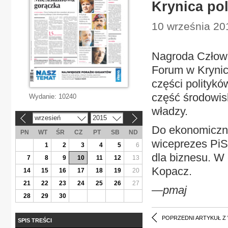
Krynica pol
10 września 201
Nagroda Człow
Forum w Krynic
części polityk
część środowis
Wydanie:
10240
władzy.
wrzesień
2015
«
»
Do ekonomiczn
PN
WT
ŚR
CZ
PT
SB
ND
wiceprezes PiS
1
2
3
4
5
6
dla biznesu. W
7
8
9
10
11
12
13
Kopacz.
14
15
16
17
18
19
20
21
22
23
24
25
26
27
—pmaj
28
29
30
POPRZEDNI ARTYKUŁ Z
SPIS TREŚCI