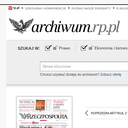
SZKOLENIA I KONFERENCJE
POZNAJ NASZE PRODUKTY
E-SKLE
Prawo
Ekonomia i biznes
SZUKAJ W:
Chcesz uzyskać dostęp do archiwum?
Zobacz ofertę
POPRZEDNI ARTYKUŁ Z