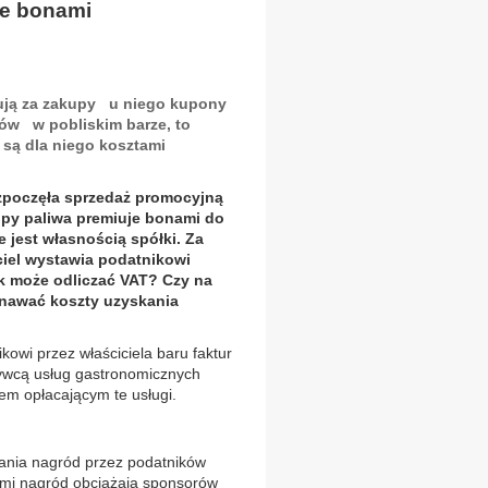
ne bonami
ymują za zakupy u niego kupony
ów w pobliskim barze, to
są dla niego kosztami
ozpoczęła sprzedaż promocyjną
upy paliwa premiuje bonami do
e jest własnością spółki. Za
iel wystawia podatnikowi
nik może odliczać VAT? Czy na
znawać koszty uzyskania
kowi przez właściciela baru faktur
bywcą usług gastronomicznych
tem opłacającym te usługi.
ania nagród przez podatników
tami nagród obciążają sponsorów