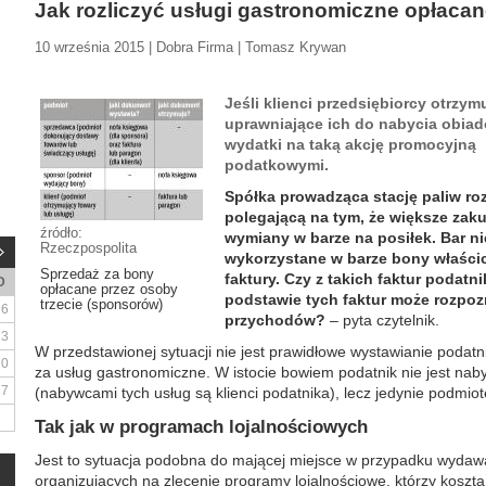
Jak rozliczyć usługi gastronomiczne opłaca
10 września 2015 | Dobra Firma | Tomasz Krywan
Jeśli klienci przedsiębiorcy otrz
uprawniające ich do nabycia obiad
wydatki na taką akcję promocyjną 
podatkowymi.
Spółka prowadząca stację paliw r
polegającą na tym, że większe zak
źródło:
wymiany w barze na posiłek. Bar ni
Rzeczpospolita
wykorzystane w barze bony właścic
Sprzedaż za bony
faktury. Czy z takich faktur podat
D
opłacane przez osoby
podstawie tych faktur może rozpo
trzecie (sponsorów)
6
przychodów?
– pyta czytelnik.
13
W przedstawionej sytuacji nie jest prawidłowe wystawianie podatni
20
za usług gastronomiczne. W istocie bowiem podatnik nie jest na
27
(nabywcami tych usług są klienci podatnika), lecz jedynie podmio
Tak jak w programach lojalnościowych
Jest to sytuacja podobna do mającej miejsce w przypadku wydaw
organizujących na zlecenie programy lojalnościowe, którzy kosz