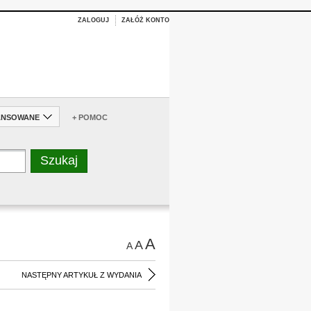
ZALOGUJ
ZAŁÓŻ KONTO
ANSOWANE
+ POMOC
A
A
A
NASTĘPNY ARTYKUŁ Z WYDANIA