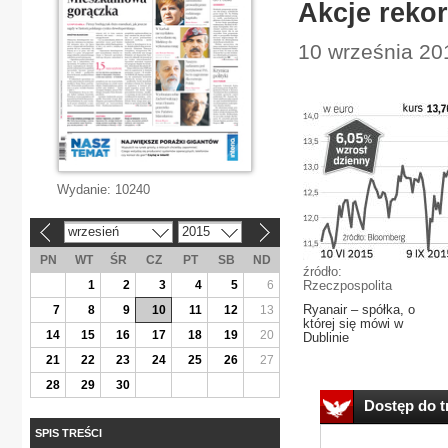
Akcje reko
10 września 20
Wydanie:
10240
wrzesień
2015
«
»
PN
WT
ŚR
CZ
PT
SB
ND
źródło:
1
2
3
4
5
6
Rzeczpospolita
Ryanair – spółka, o
7
8
9
10
11
12
13
której się mówi w
14
15
16
17
18
19
20
Dublinie
21
22
23
24
25
26
27
28
29
30
Dostęp do tr
SPIS TREŚCI