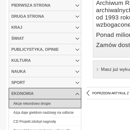
Archiwum Rz
PIERWSZA STRONA
archiwalnyc
DRUGA STRONA
od 1993 roku
wzbogacone
KRAJ
Ponad milio
ŚWIAT
Zamów dostę
PUBLICYSTYKA, OPINIE
KULTURA
Masz już wyku
NAUKA
SPORT
EKONOMIA
POPRZEDNI ARTYKUŁ Z
Akcje rekordowo drogie
Azja daje giełdom nadzieję na odbicie
CD Projekt zdobył nagrodę