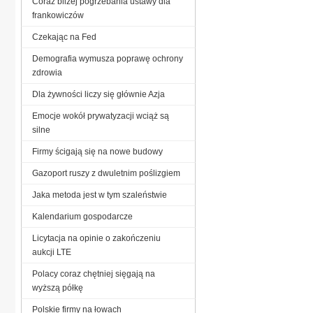
Coraz bliżej pogrzebania ustawy dla
frankowiczów
Czekając na Fed
Demografia wymusza poprawę ochrony
zdrowia
Dla żywności liczy się głównie Azja
Emocje wokół prywatyzacji wciąż są
silne
Firmy ścigają się na nowe budowy
Gazoport ruszy z dwuletnim poślizgiem
Jaka metoda jest w tym szaleństwie
Kalendarium gospodarcze
Licytacja na opinie o zakończeniu
aukcji LTE
Polacy coraz chętniej sięgają na
wyższą półkę
Polskie firmy na łowach