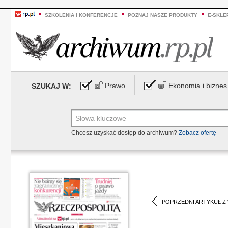
SZKOLENIA I KONFERENCJE
POZNAJ NASZE PRODUKTY
E-SKLE
Prawo
Ekonomia i biznes
SZUKAJ W:
Chcesz uzyskać dostęp do archiwum?
Zobacz ofertę
POPRZEDNI ARTYKUŁ Z