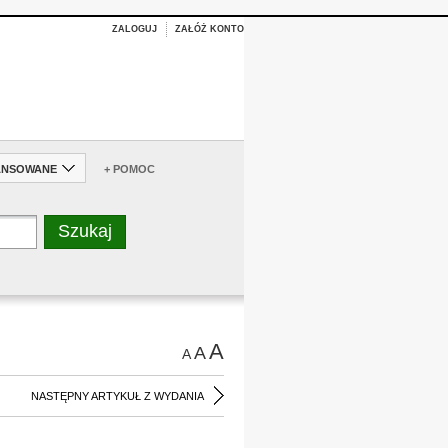
ZALOGUJ
ZAŁÓŻ KONTO
ANSOWANE
+ POMOC
A
A
A
NASTĘPNY ARTYKUŁ Z WYDANIA