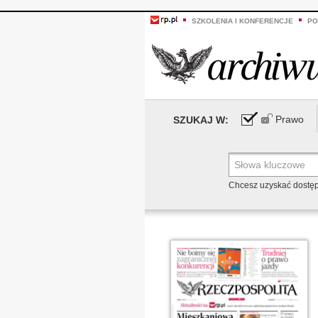
SZKOLENIA I KONFERENCJE
PO
Prawo
SZUKAJ W:
Chcesz uzyskać dostę