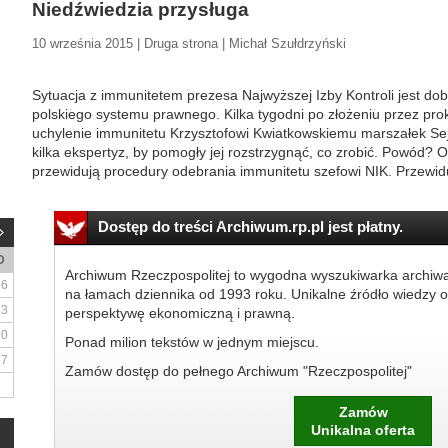
Niedźwiedzia przysługa
10 września 2015 | Druga strona | Michał Szułdrzyński
Sytuacja z immunitetem prezesa Najwyższej Izby Kontroli jest do
polskiego systemu prawnego. Kilka tygodni po złożeniu przez pr
uchylenie immunitetu Krzysztofowi Kwiatkowskiemu marszałek S
kilka ekspertyz, by pomogły jej rozstrzygnąć, co zrobić. Powód? 
przewidują procedury odebrania immunitetu szefowi NIK. Przewidu
Dostęp do treści Archiwum.rp.pl jest płatny.
D
Archiwum Rzeczpospolitej to wygodna wyszukiwarka archiw
6
na łamach dziennika od 1993 roku. Unikalne źródło wiedzy o
13
perspektywę ekonomiczną i prawną.
20
Ponad milion tekstów w jednym miejscu.
27
Zamów dostęp do pełnego Archiwum "Rzeczpospolitej"
Zamów
Unikalna oferta