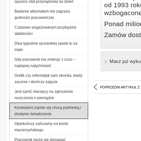
opuścić etat przynajmniej na dzień
od 1993 roku
Badanie alkomatem nie zagraża
wzbogacone
godności pracowniczej
Ponad milio
Czasowo angażowanym przybędzie
Zamów dostę
stabilności
Dwa tygodnie ojcowskiej opieki to za
mało
Gdy pracownik ma zniknąć z oczu –
Masz już wyku
najlepiej natychmiast
Grafik czy informatyk sam określa, kiedy
zacznie i skończy zajęcie
POPRZEDNI ARTYKUŁ Z
Jest sześć miesięcy na zgłoszenie
roszczenia o pieniądze
Konkubent zajmie się chorą partnerką i
dostanie świadczenie
Opiekuńczy zaliczamy na konto
macierzyńskiego
Pracownik może się domagać