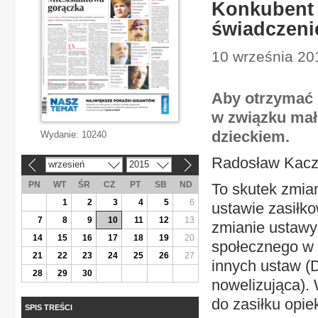
Konkubent z
świadczeni
10 września 20
Aby otrzymać 
w związku mał
dzieckiem.
Wydanie:
10240
Radosław Kac
wrzesień
2015
«
»
PN
WT
ŚR
CZ
PT
SB
ND
To skutek zmian
1
2
3
4
5
6
ustawie zasiłko
7
8
9
10
11
12
13
zmianie ustawy
14
15
16
17
18
19
20
społecznego w 
21
22
23
24
25
26
27
innych ustaw (D
28
29
30
nowelizująca).
do zasiłku opi
SPIS TREŚCI