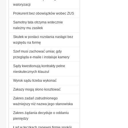
waloryzacji
Prokurent bez obowiązków wobec ZUS
Samotny tata otrzyma wstecznie
należny mu zasiłek
Skutek w postaci rozstania nastąpi bez
względu na formę
Szef musi zachować umiar, gdy
przegląda e-maile i instaluje kamery
Sądy kwestionują kontrakty pełne
nieskutecznych klauzul
Wyrok sądu trzeba wykonać
Zakazy mogą słono kosztować
Zakres zadań zatrudnionego
ważniejszy niż nazwa jego stanowiska
Zakres żądania decyduje o oddaniu
pieniędzy
Ład w teczkach zapewni firmie spokój