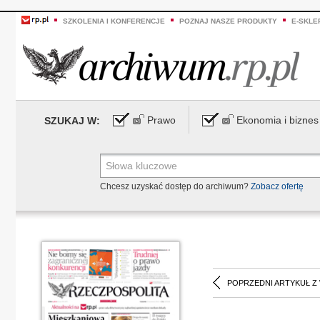
SZKOLENIA I KONFERENCJE
POZNAJ NASZE PRODUKTY
E-SKLE
Prawo
Ekonomia i biznes
SZUKAJ W:
Chcesz uzyskać dostęp do archiwum?
Zobacz ofertę
POPRZEDNI ARTYKUŁ Z