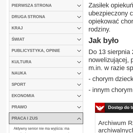
Zasiłek opiekuń
PIERWSZA STRONA
ubezpieczony c
DRUGA STRONA
opiekować chor
KRAJ
rodziny.
Jak było
ŚWIAT
PUBLICYSTYKA, OPINIE
Do 13 sierpnia 
nowelizującej,
KULTURA
m.in. w razie s
NAUKA
- chorym dziec
SPORT
- innym chorym 
EKONOMIA
PRAWO
Dostęp do tr
PRACA I ZUS
Archiwum Rz
Aktywny senior nie ma wyjścia: ma
archiwalnyc