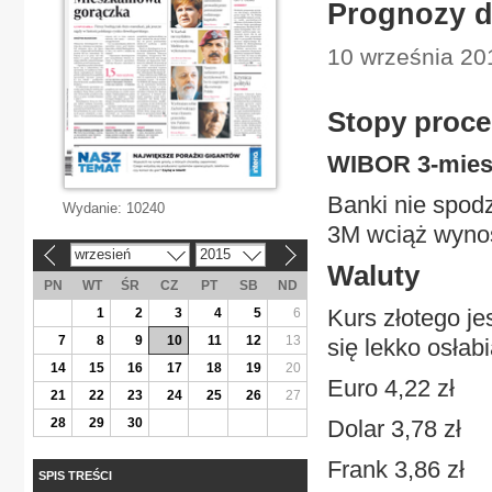
Prognozy d
10 września 20
Stopy proc
WIBOR 3-mies
Banki nie spod
Wydanie:
10240
3M wciąż wynos
wrzesień
2015
«
»
Waluty
PN
WT
ŚR
CZ
PT
SB
ND
Kurs złotego je
1
2
3
4
5
6
7
8
9
10
11
12
13
się lekko osłab
14
15
16
17
18
19
20
Euro 4,22 zł
21
22
23
24
25
26
27
28
29
30
Dolar 3,78 zł
Frank 3,86 zł
SPIS TREŚCI