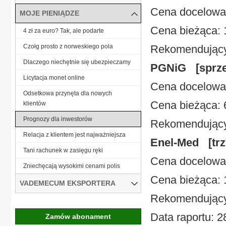
Cena docelowa:
MOJE PIENIĄDZE
Cena bieżąca: 
4 zł za euro? Tak, ale podarte
Czołg prosto z norweskiego pola
Rekomendujący
Dlaczego niechętnie się ubezpieczamy
PGNiG [sprze
Licytacja monet online
Cena docelowa:
Odsetkowa przynęta dla nowych
Cena bieżąca: 6
klientów
Prognozy dla inwestorów
Rekomendujący
Relacja z klientem jest najważniejsza
Enel-Med [trz
Tani rachunek w zasięgu ręki
Cena docelowa:
Zniechęcają wysokimi cenami polis
Cena bieżąca: 
VADEMECUM EKSPORTERA
Rekomendując
Data raportu: 2
Zamów abonament