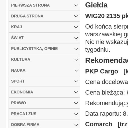
Giełda
PIERWSZA STRONA
WIG20 2135 pk
DRUGA STRONA
Od końca sierp
KRAJ
warszawskiej gi
ŚWIAT
Nic nie wskazuj
tygodniu.
PUBLICYSTYKA, OPINIE
Rekomendac
KULTURA
PKP Cargo [k
NAUKA
Cena docelowa:
SPORT
Cena bieżąca: 
EKONOMIA
Rekomendujący:
PRAWO
Data raportu: 8
PRACA I ZUS
Comarch [trz
DOBRA FIRMA