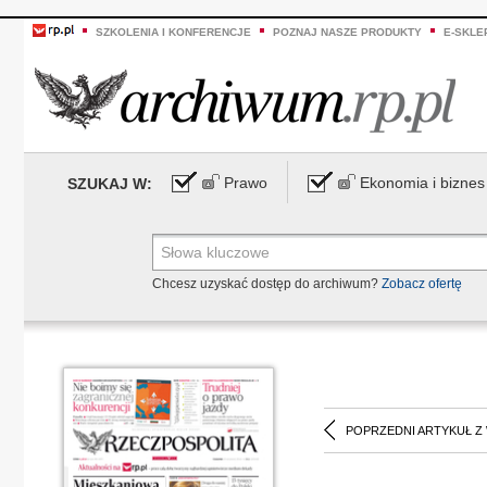
SZKOLENIA I KONFERENCJE
POZNAJ NASZE PRODUKTY
E-SKLE
Prawo
Ekonomia i biznes
SZUKAJ W:
Chcesz uzyskać dostęp do archiwum?
Zobacz ofertę
POPRZEDNI ARTYKUŁ Z