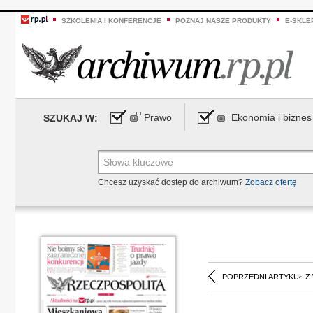
SZKOLENIA I KONFERENCJE
POZNAJ NASZE PRODUKTY
E-SKLE
Prawo
Ekonomia i biznes
SZUKAJ W:
Chcesz uzyskać dostęp do archiwum?
Zobacz ofertę
POPRZEDNI ARTYKUŁ Z