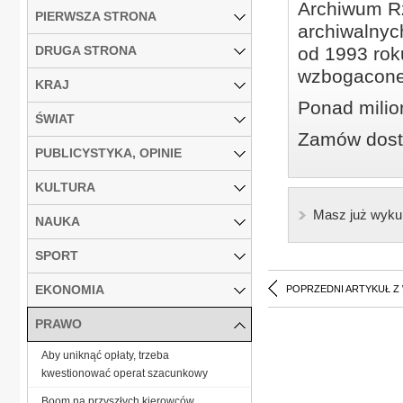
Archiwum Rz
PIERWSZA STRONA
archiwalnyc
DRUGA STRONA
od 1993 roku
wzbogacone
KRAJ
Ponad milio
ŚWIAT
Zamów dostę
PUBLICYSTYKA, OPINIE
KULTURA
Masz już wyku
NAUKA
SPORT
EKONOMIA
POPRZEDNI ARTYKUŁ Z
PRAWO
Aby uniknąć opłaty, trzeba
kwestionować operat szacunkowy
Boom na przyszłych kierowców