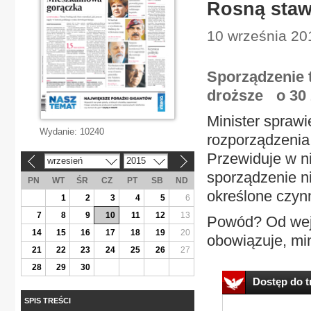
Rosną staw
10 września 20
Sporządzenie 
droższe o 30 
Minister sprawi
Wydanie:
10240
rozporządzenia
Przewiduje w n
wrzesień
2015
«
»
sporządzenie n
PN
WT
ŚR
CZ
PT
SB
ND
określone czyn
1
2
3
4
5
6
7
8
9
10
11
12
13
Powód? Od wejś
14
15
16
17
18
19
20
obowiązuje, min
21
22
23
24
25
26
27
28
29
30
Dostęp do tr
SPIS TREŚCI