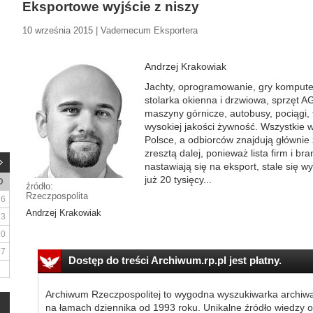
Eksportowe wyjście z niszy
10 września 2015 | Vademecum Eksportera
Andrzej Krakowiak
Jachty, oprogramowanie, gry komputer
stolarka okienna i drzwiowa, sprzęt A
maszyny górnicze, autobusy, pociągi, 
wysokiej jakości żywność. Wszystkie 
Polsce, a odbiorców znajdują głównie
zresztą dalej, ponieważ lista firm i b
nastawiają się na eksport, stale się 
już 20 tysięcy...
D
źródło:
Rzeczpospolita
6
Andrzej Krakowiak
13
20
27
Dostęp do treści Archiwum.rp.pl jest płatny.
Archiwum Rzeczpospolitej to wygodna wyszukiwarka archiw
na łamach dziennika od 1993 roku. Unikalne źródło wiedzy o