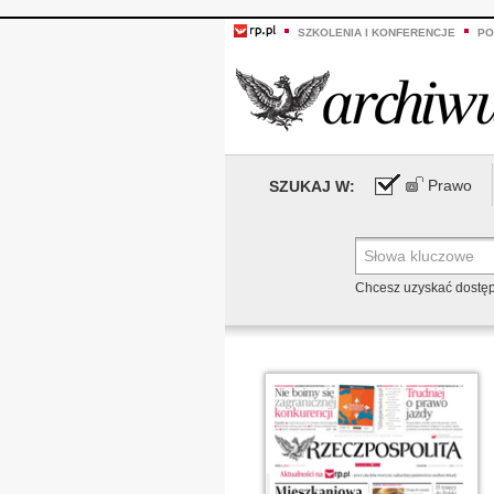
SZKOLENIA I KONFERENCJE
PO
Prawo
SZUKAJ W:
Chcesz uzyskać dostę