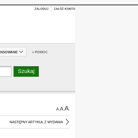
ZALOGUJ
ZAŁÓŻ KONTO
ANSOWANE
+ POMOC
A
A
A
NASTĘPNY ARTYKUŁ Z WYDANIA