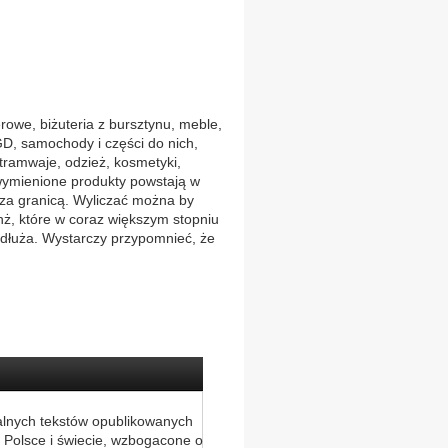
owe, biżuteria z bursztynu, meble,
GD, samochody i części do nich,
tramwaje, odzież, kosmetyki,
wymienione produkty powstają w
 za granicą. Wyliczać można by
ranż, które w coraz większym stopniu
wydłuża. Wystarczy przypomnieć, że
alnych tekstów opublikowanych
 Polsce i świecie, wzbogacone o