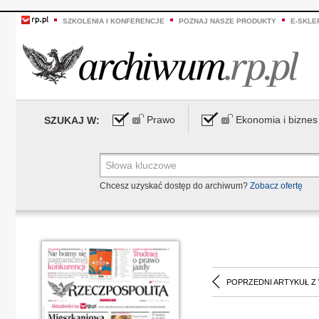
SZKOLENIA I KONFERENCJE
POZNAJ NASZE PRODUKTY
E-SKLE
Prawo
Ekonomia i biznes
SZUKAJ W:
Chcesz uzyskać dostęp do archiwum?
Zobacz ofertę
POPRZEDNI ARTYKUŁ Z