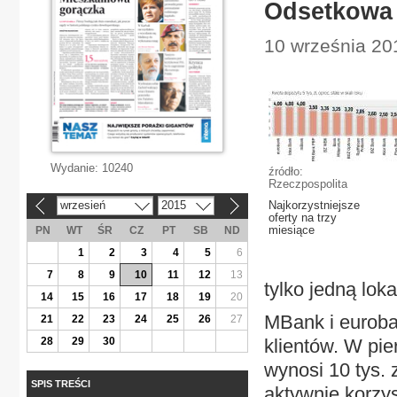
Odsetkowa 
10 września 20
Wydanie:
10240
źródło:
Rzeczpospolita
wrzesień
2015
Najkorzystniejsze
«
»
oferty na trzy
miesiące
PN
WT
ŚR
CZ
PT
SB
ND
1
2
3
4
5
6
7
8
9
10
11
12
13
tylko jedną lok
14
15
16
17
18
19
20
MBank i euroba
21
22
23
24
25
26
27
28
29
30
klientów. W pie
wynosi 10 tys. z
SPIS TREŚCI
aktywnie korzy