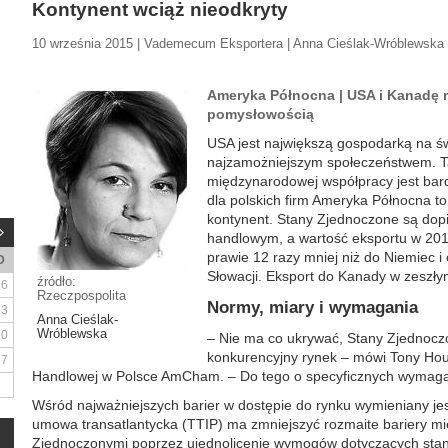
Kontynent wciąż nieodkryty
10 września 2015 | Vademecum Eksportera | Anna Cieślak-Wróblewska
Ameryka Północna | USA i Kanadę 
pomysłowością
USA jest największą gospodarką na św
najzamożniejszym społeczeństwem. T
międzynarodowej współpracy jest bar
dla polskich firm Ameryka Północna to
kontynent. Stany Zjednoczone są dop
handlowym, a wartość eksportu w 2014 
prawie 12 razy mniej niż do Niemiec i 
D
Słowacji. Eksport do Kanady w zeszły
źródło:
6
Rzeczpospolita
Normy, miary i wymagania
13
Anna Cieślak-
Wróblewska
20
– Nie ma co ukrywać, Stany Zjednocz
konkurencyjny rynek – mówi Tony Hou
27
Handlowej w Polsce AmCham. – Do tego o specyficznych wymaga
Wśród najważniejszych barier w dostępie do rynku wymieniany j
umowa transatlantycka (TTIP) ma zmniejszyć rozmaite bariery m
Zjednoczonymi poprzez ujednolicenie wymogów dotyczących standary