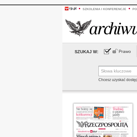
SZKOLENIA I KONFERENCJE
PO
Prawo
SZUKAJ W:
Chcesz uzyskać dostę