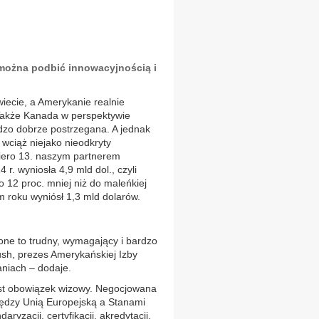
można podbić innowacyjnością i
iecie, a Amerykanie realnie
akże Kanada w perspektywie
dzo dobrze postrzegana. A jednak
 wciąż niejako nieodkryty
iero 13. naszym partnerem
r. wyniosła 4,9 mld dol., czyli
o 12 proc. mniej niż do maleńkiej
m roku wyniósł 1,3 mld dolarów.
one to trudny, wymagający i bardzo
sh, prezes Amerykańskiej Izby
niach – dodaje.
est obowiązek wizowy. Negocjowana
iędzy Unią Europejską a Stanami
zacji, certyfikacji, akredytacji,