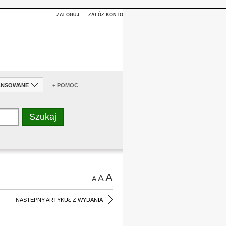
ZALOGUJ
ZAŁÓŻ KONTO
ANSOWANE
+ POMOC
A
A
A
NASTĘPNY ARTYKUŁ Z WYDANIA