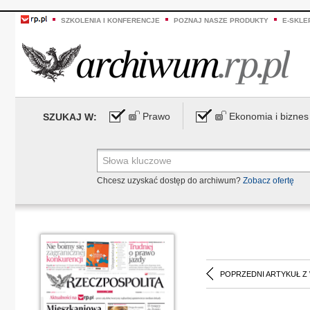
SZKOLENIA I KONFERENCJE
POZNAJ NASZE PRODUKTY
E-SKLE
Prawo
Ekonomia i biznes
SZUKAJ W:
Chcesz uzyskać dostęp do archiwum?
Zobacz ofertę
POPRZEDNI ARTYKUŁ Z