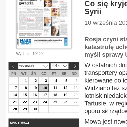
Co się kryj
Syrii
10 września 201
Rosja czyni st
katastrofę uch
myśli sprawy 
Wydanie:
10240
W ostatnich dni
wrzesień
2015
«
»
transportery o
PN
WT
ŚR
CZ
PT
SB
ND
kierowane do i
1
2
3
4
5
6
Widziano też s
7
8
9
10
11
12
13
lotnisk niedale
14
15
16
17
18
19
20
Tartusie, w re
21
22
23
24
25
26
27
28
29
30
oporu sił rząd
Mowa jest nawet
SPIS TREŚCI