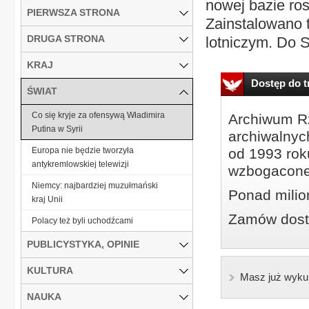
nowej bazie ros
PIERWSZA STRONA
Zainstalowano 
DRUGA STRONA
lotniczym. Do Sy
KRAJ
Dostęp do tr
ŚWIAT
Co się kryje za ofensywą Władimira
Archiwum Rz
Putina w Syrii
archiwalnyc
Europa nie będzie tworzyła
od 1993 roku
antykremlowskiej telewizji
wzbogacone
Niemcy: najbardziej muzułmański
Ponad milio
kraj Unii
Zamów dostę
Polacy też byli uchodźcami
PUBLICYSTYKA, OPINIE
KULTURA
Masz już wyku
NAUKA