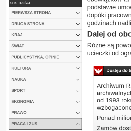
SPIS TREŚCI
podstawie umow
PIERWSZA STRONA
dopóki pracown
godzinach nadl
DRUGA STRONA
Dalej od ob
KRAJ
Różne są powod
ŚWIAT
ucieczki od ogr
PUBLICYSTYKA, OPINIE
KULTURA
Dostęp do tr
NAUKA
Archiwum Rz
SPORT
archiwalnyc
od 1993 roku
EKONOMIA
wzbogacone
PRAWO
Ponad milio
PRACA I ZUS
Zamów dostę