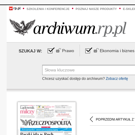
SZKOLENIA I KONFERENCJE
POZNAJ NASZE PRODUKTY
E-SKLE
Prawo
Ekonomia i biznes
SZUKAJ W:
Chcesz uzyskać dostęp do archiwum?
Zobacz ofertę
POPRZEDNI ARTYKUŁ Z