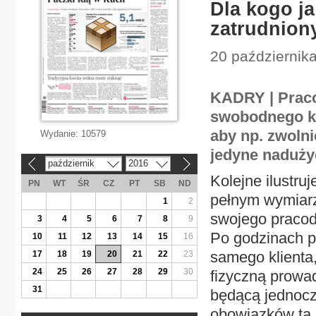
Dla kogo ja
zatrudnion
20 października
KADRY | Praco
swobodnego ks
aby np. zwolni
Wydanie:
10579
jedyne naduży
październik
2016
«
»
Kolejne ilustru
PN
WT
ŚR
CZ
PT
SB
ND
pełnym wymiarz
1
2
swojego pracod
3
4
5
6
7
8
9
Po godzinach p
10
11
12
13
14
15
16
samego klienta,
17
18
19
20
21
22
23
24
25
26
27
28
29
30
fizyczną prowa
31
będącą jednocz
obowiązków ta 