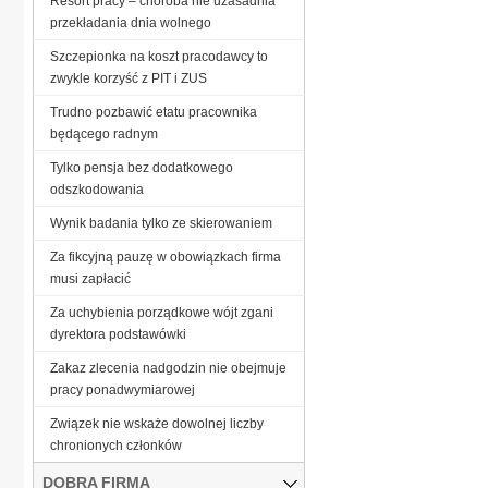
Resort pracy – choroba nie uzasadnia
przekładania dnia wolnego
Szczepionka na koszt pracodawcy to
zwykle korzyść z PIT i ZUS
Trudno pozbawić etatu pracownika
będącego radnym
Tylko pensja bez dodatkowego
odszkodowania
Wynik badania tylko ze skierowaniem
Za fikcyjną pauzę w obowiązkach firma
musi zapłacić
Za uchybienia porządkowe wójt zgani
dyrektora podstawówki
Zakaz zlecenia nadgodzin nie obejmuje
pracy ponadwymiarowej
Związek nie wskaże dowolnej liczby
chronionych członków
DOBRA FIRMA