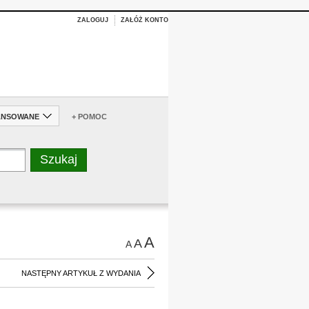
ZALOGUJ
ZAŁÓŻ KONTO
ANSOWANE
+ POMOC
A
A
A
NASTĘPNY ARTYKUŁ Z WYDANIA