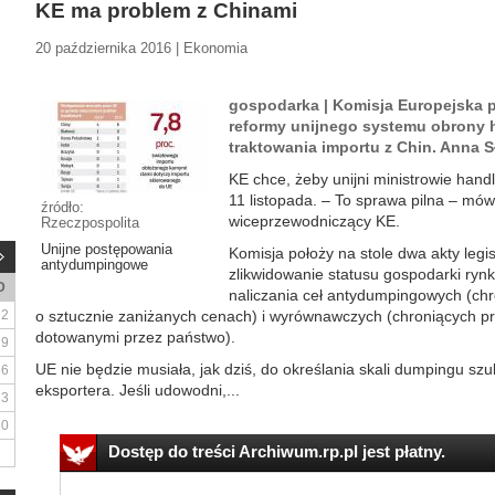
KE ma problem z Chinami
20 października 2016 | Ekonomia
gospodarka | Komisja Europejska p
reformy unijnego systemu obrony 
traktowania importu z Chin. Anna S
KE chce, żeby unijni ministrowie handlu
11 listopada. – To sprawa pilna – mówi
źródło:
wiceprzewodniczący KE.
Rzeczpospolita
Unijne postępowania
Komisja położy na stole dwa akty legi
antydumpingowe
zlikwidowanie statusu gospodarki ry
D
naliczania ceł antydumpingowych (ch
2
o sztucznie zaniżanych cenach) i wyrównawczych (chroniących pr
dotowanymi przez państwo).
9
UE nie będzie musiała, jak dziś, do określania skali dumpingu sz
16
eksportera. Jeśli udowodni,...
23
30
Dostęp do treści Archiwum.rp.pl jest płatny.