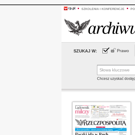
SZKOLENIA I KONFERENCJE
PO
Prawo
SZUKAJ W:
Chcesz uzyskać dostę