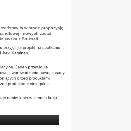
rzedstawiła w środę propozycję
handlowej i nowych zasad
łojewska z Brukseli
 przyjęli jej projekt na spotkaniu
 Jyrki Katainen,
slacyjne. Jeden przewiduje
nkowej i wprowadzenie nowej zasady
roniących przed produktami
zed produktami nielegalnie
ukać odniesienia w cenach kraju