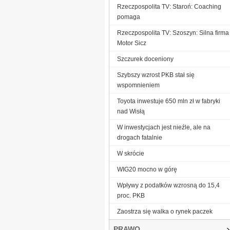
Rzeczpospolita TV: Staroń: Coaching
pomaga
Rzeczpospolita TV: Szoszyn: Silna firma
Motor Sicz
Szczurek doceniony
Szybszy wzrost PKB stał się
wspomnieniem
Toyota inwestuje 650 mln zł w fabryki
nad Wisłą
W inwestycjach jest nieźle, ale na
drogach fatalnie
W skrócie
WIG20 mocno w górę
Wpływy z podatków wzrosną do 15,4
proc. PKB
Zaostrza się walka o rynek paczek
PRAWO