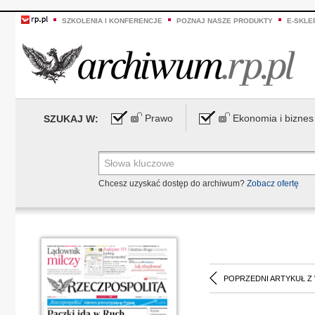
SZKOLENIA I KONFERENCJE
POZNAJ NASZE PRODUKTY
E-SKLE
Prawo
Ekonomia i biznes
SZUKAJ W:
Chcesz uzyskać dostęp do archiwum?
Zobacz ofertę
POPRZEDNI ARTYKUŁ Z