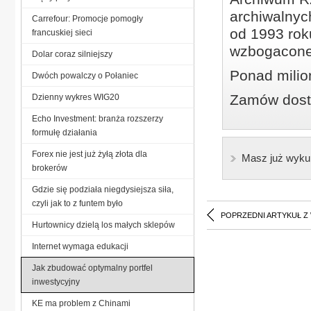
archiwalnyc
Carrefour: Promocje pomogły
od 1993 roku
francuskiej sieci
wzbogacone
Dolar coraz silniejszy
Ponad milio
Dwóch powalczy o Połaniec
Zamów dostę
Dzienny wykres WIG20
Echo Investment: branża rozszerzy
formułę działania
Forex nie jest już żyłą złota dla
Masz już wyku
brokerów
Gdzie się podziała niegdysiejsza siła,
czyli jak to z funtem było
POPRZEDNI ARTYKUŁ Z
Hurtownicy dzielą los małych sklepów
Internet wymaga edukacji
Jak zbudować optymalny portfel
inwestycyjny
KE ma problem z Chinami