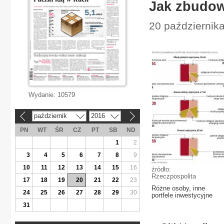
Jak zbudow
20 październik
Wydanie:
10579
październik
2016
«
»
PN
WT
ŚR
CZ
PT
SB
ND
1
2
3
4
5
6
7
8
9
10
11
12
13
14
15
16
źródło:
Rzeczpospolita
17
18
19
20
21
22
23
Różne osoby, inne
24
25
26
27
28
29
30
portfele inwestycyjne
31