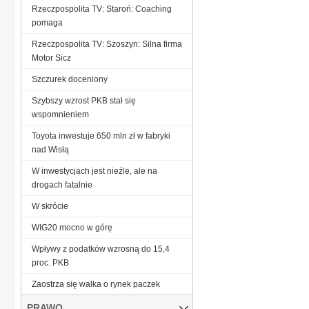
Rzeczpospolita TV: Staroń: Coaching
pomaga
Rzeczpospolita TV: Szoszyn: Silna firma
Motor Sicz
Szczurek doceniony
Szybszy wzrost PKB stał się
wspomnieniem
Toyota inwestuje 650 mln zł w fabryki
nad Wisłą
W inwestycjach jest nieźle, ale na
drogach fatalnie
W skrócie
WIG20 mocno w górę
Wpływy z podatków wzrosną do 15,4
proc. PKB
Zaostrza się walka o rynek paczek
PRAWO