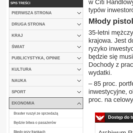
w Citi Handlowy
SPIS TREŚCI
typów inwestoró
PIERWSZA STRONA
Młody pistol
DRUGA STRONA
35-letni mężczy
KRAJ
krajowa. Jest 
ŚWIAT
ryzyko inwestyc
będzie się musi
PUBLICYSTYKA, OPINIE
Dochody z pra
KULTURA
wydatki.
NAUKA
– 85 proc. port
inwestycyjne, o
SPORT
proc. na celow
EKONOMIA
Braster ruszył ze sprzedażą
Dostęp do tr
Będzie bitwa o pasażerów
Archiwum Rz
Błędy przy frankach