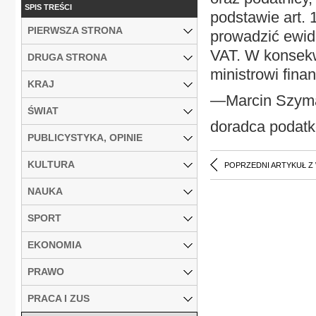
SPIS TREŚCI
podstawie art. 
PIERWSZA STRONA
prowadzić ewide
VAT. W konsekw
DRUGA STRONA
ministrowi fina
KRAJ
—Marcin Szym
ŚWIAT
doradca podat
PUBLICYSTYKA, OPINIE
KULTURA
POPRZEDNI ARTYKUŁ Z
NAUKA
SPORT
EKONOMIA
PRAWO
PRACA I ZUS