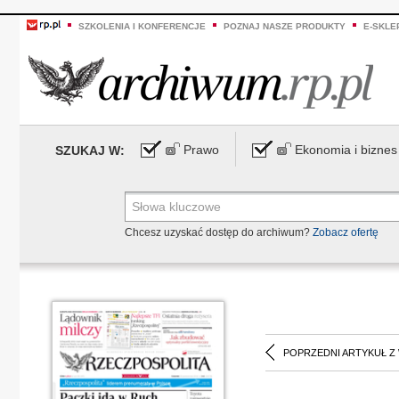
SZKOLENIA I KONFERENCJE
POZNAJ NASZE PRODUKTY
E-SKLE
Prawo
Ekonomia i biznes
SZUKAJ W:
Chcesz uzyskać dostęp do archiwum?
Zobacz ofertę
POPRZEDNI ARTYKUŁ Z