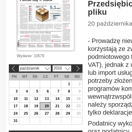
Przedsiębio
pliku
20 październik
- Prowadzę niew
korzystają ze z
podmiotowego b
Wydanie:
10579
VAT), jednak z
październik
2016
«
»
lub import usłu
PN
WT
ŚR
CZ
PT
SB
ND
potrzeby złożen
1
2
programów kom
3
4
5
6
7
8
9
wewnątrzwspóln
10
11
12
13
14
15
16
należy sporządz
17
18
19
20
21
22
23
tylko deklaracj
24
25
26
27
28
29
30
31
Podatnicy wyko
oraz podatnicy,