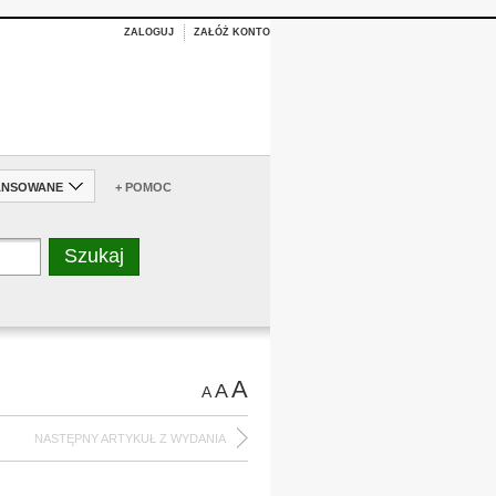
ZALOGUJ
ZAŁÓŻ KONTO
ANSOWANE
+ POMOC
A
A
A
NASTĘPNY ARTYKUŁ Z WYDANIA