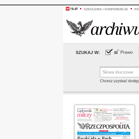
SZKOLENIA I KONFERENCJE
PO
Prawo
SZUKAJ W:
Chcesz uzyskać dostę