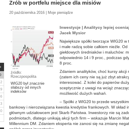
Zrób w portfelu miejsce dla misiów
20 października 2016 | Moje pieniądze
Inwestycje | Analitycy lepiej ocenia
Jacek Mysior
Największe spółki tworzące WIG20 w t
i małe radzą sobie całkiem nieźle. Od
giełdowych średniaków i maluchów: 
odpowiednio 14 i 9 proc., podczas gdy
8 proc.
Zdaniem analityków, choć kursy akcji m
źródło:
D
Rzeczpospolita
(zatem ich ceny nie są już zbyt atrakc
2
interesować. Z kolei do papierów duży
WIG20 był znacznie
słabszy od innych
sceptycznie z uwagi na wciąż znacząc
9
indeksów
możliwość dużych wahań.
16
– Spółki z WIG20 to przede wszystkim
23
bankowy i nierozwiązana kwestia kredytów frankowych. W skład i
30
głównym udziałowcem jest Skarb Państwa. Inwestorzy nie są zadow
podmiotach, dlatego unikają akcji tych firm – wskazuje Marcin Mat
Millennium DM. Zdaniem eksperta nie zanosi się na zmianę neg