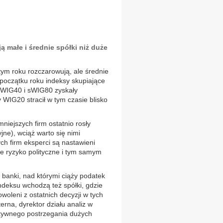
ją małe i średnie spółki niż duże
ym roku rozczarowują, ale średnie
 początku roku indeksy skupiające
mWIG40 i sWIG80 zyskały
 WIG20 stracił w tym czasie blisko
niejszych firm ostatnio rosły
yjne), wciąż warto się nimi
ch firm eksperci są nastawieni
e ryzyko polityczne i tym samym
 banki, nad którymi ciąży podatek
ndeksu wchodzą też spółki, gdzie
oleni z ostatnich decyzji w tych
erna, dyrektor działu analiz w
atywnego postrzegania dużych