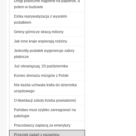
Drogi publiczne najpierw na papierze, a
potem w budowie
Dzika reprywatyzacja z wysokim
podatkiem
Gminy górnicze stracą miliony
Jak inne kraje wspierają rodziny
Jednolity podatek wygeneruje zatory
płatnicze
Już obowiązują: 20 października
Koniec drenażu mózgów z Polski
Nie każda uchwała trafia do dziennika
urzędowego
O likwidacji szkoły trzeba powiadomić
Państwo musi szybko zareagować na
patologie
Pracodawcy zapłacą za emerytury
Przeciek zadań z egzaminu