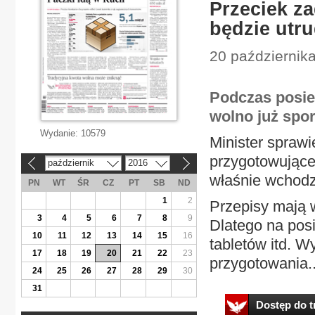
Przeciek z
będzie utr
20 październik
Podczas posie
wolno już spor
Wydanie:
10579
Minister sprawi
przygotowujące
październik
2016
«
»
właśnie wchodz
PN
WT
ŚR
CZ
PT
SB
ND
1
2
Przepisy mają 
3
4
5
6
7
8
9
Dlatego na pos
10
11
12
13
14
15
16
tabletów itd. 
17
18
19
20
21
22
23
przygotowania..
24
25
26
27
28
29
30
31
Dostęp do tr