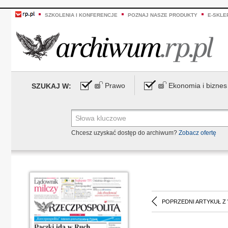
SZKOLENIA I KONFERENCJE
POZNAJ NASZE PRODUKTY
E-SKLE
Prawo
Ekonomia i biznes
SZUKAJ W:
Chcesz uzyskać dostęp do archiwum?
Zobacz ofertę
POPRZEDNI ARTYKUŁ Z