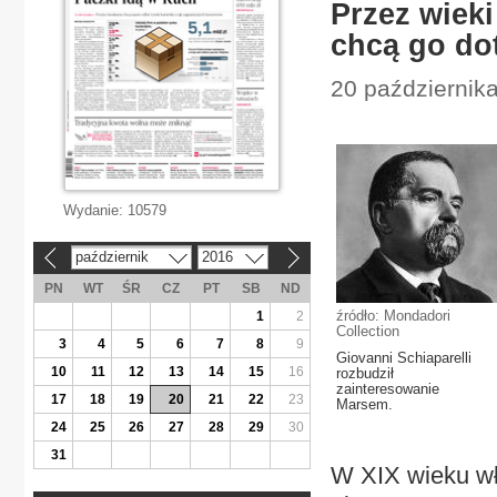
Przez wieki
chcą go do
20 października
Wydanie:
10579
październik
2016
«
»
PN
WT
ŚR
CZ
PT
SB
ND
źródło: Mondadori
1
2
Collection
3
4
5
6
7
8
9
Giovanni Schiaparelli
10
11
12
13
14
15
16
rozbudził
zainteresowanie
17
18
19
20
21
22
23
Marsem.
24
25
26
27
28
29
30
31
W XIX wieku wł