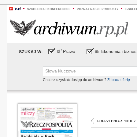
SZKOLENIA I KONFERENCJE
POZNAJ NASZE PRODUKTY
E-SKLE
Prawo
Ekonomia i biznes
SZUKAJ W:
Chcesz uzyskać dostęp do archiwum?
Zobacz ofertę
POPRZEDNI ARTYKUŁ Z