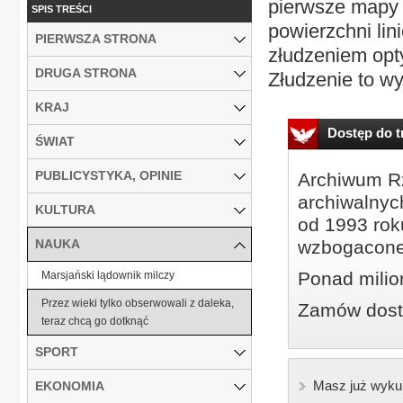
pierwsze mapy 
SPIS TREŚCI
powierzchni lini
PIERWSZA STRONA
złudzeniem opt
DRUGA STRONA
Złudzenie to wy
KRAJ
Dostęp do tr
ŚWIAT
PUBLICYSTYKA, OPINIE
Archiwum Rz
archiwalnyc
KULTURA
od 1993 roku
NAUKA
wzbogacone
Ponad milio
Marsjański lądownik milczy
Przez wieki tylko obserwowali z daleka,
Zamów dostę
teraz chcą go dotknąć
SPORT
Masz już wyku
EKONOMIA