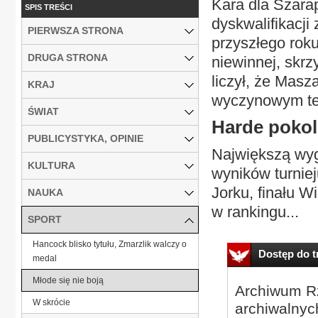
Kara dla Szara
SPIS TREŚCI
dyskwalifikacji
PIERWSZA STRONA
przyszłego rok
DRUGA STRONA
niewinnej, skrz
liczył, że Masz
KRAJ
wyczynowym ten
ŚWIAT
Harde pokol
PUBLICYSTYKA, OPINIE
Największą wyg
KULTURA
wyników turnie
Jorku, finału W
NAUKA
w rankingu...
SPORT
Hancock blisko tytułu, Zmarzlik walczy o
Dostęp do tr
medal
Młode się nie boją
Archiwum Rz
W skrócie
archiwalnyc