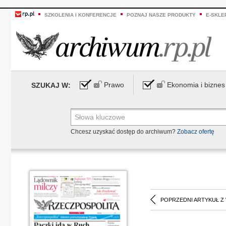
SZKOLENIA I KONFERENCJE
POZNAJ NASZE PRODUKTY
E-SKLE
Prawo
Ekonomia i biznes
SZUKAJ W:
Chcesz uzyskać dostęp do archiwum?
Zobacz ofertę
POPRZEDNI ARTYKUŁ Z