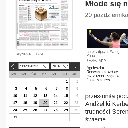
Młode się n
20 października
autor zdjęcia: Wang
Wydanie:
10579
Zhao
źródło: AFP
październik
2016
«
»
Agnieszka
Radwańska szósty
PN
WT
ŚR
CZ
PT
SB
ND
raz z rzędu zagra w
finale Masters.
1
2
3
4
5
6
7
8
9
przesłoniła po
10
11
12
13
14
15
16
Andżeliki Kerbe
17
18
19
20
21
22
23
24
25
26
27
28
29
30
trudności Seren
31
świecie.