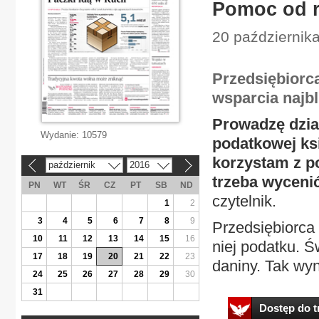
Pomoc od r
20 październik
Przedsiębiorca
wsparcia najbl
Prowadzę dzia
Wydanie:
10579
podatkowej ks
korzystam z po
październik
2016
«
»
trzeba wyceni
PN
WT
ŚR
CZ
PT
SB
ND
czytelnik.
1
2
3
4
5
6
7
8
9
Przedsiębiorca 
10
11
12
13
14
15
16
niej podatku. 
17
18
19
20
21
22
23
daniny. Tak wyni
24
25
26
27
28
29
30
31
Dostęp do tr