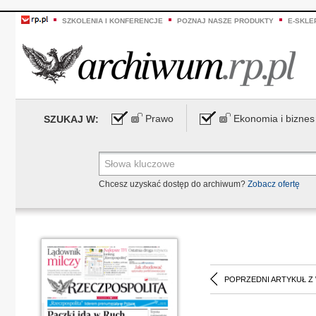
SZKOLENIA I KONFERENCJE
POZNAJ NASZE PRODUKTY
E-SKLE
Prawo
Ekonomia i biznes
SZUKAJ W:
Chcesz uzyskać dostęp do archiwum?
Zobacz ofertę
POPRZEDNI ARTYKUŁ Z