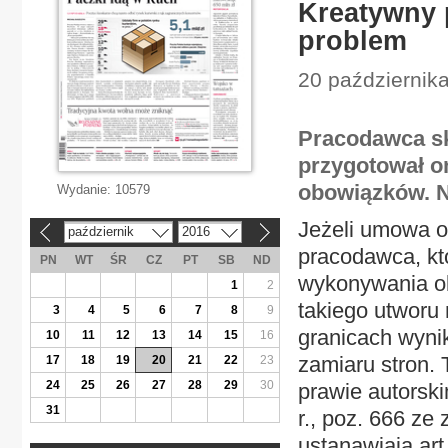
Kreatywny 
problem
20 października
Pracodawca sko
przygotował on
obowiązków. N
Wydanie:
10579
Jeżeli umowa o 
październik
2016
«
»
pracodawca, kt
PN
WT
ŚR
CZ
PT
SB
ND
wykonywania ob
1
2
takiego utworu
3
4
5
6
7
8
9
granicach wyni
10
11
12
13
14
15
16
zamiaru stron. 
17
18
19
20
21
22
23
24
25
26
27
28
29
30
prawie autorsk
31
r., poz. 666 ze 
ustanawiają art