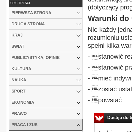
SPIS TREŚCI
(dotyczący pro
PIERWSZA STRONA
Warunki do 
DRUGA STRONA
Nie każdy jedn
KRAJ
rozumieniu usta
spełni kilka wa
ŚWIAT
- stanowić rez
PUBLICYSTYKA, OPINIE
- stanowić prz
KULTURA
- mieć indywi
NAUKA
- zostać ustal
SPORT
- powstać...
EKONOMIA
PRAWO
Dostęp do tr
PRACA I ZUS