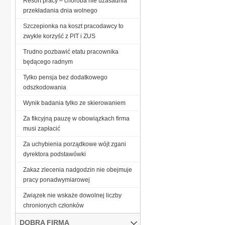
Resort pracy – choroba nie uzasadnia
przekładania dnia wolnego
Szczepionka na koszt pracodawcy to
zwykle korzyść z PIT i ZUS
Trudno pozbawić etatu pracownika
będącego radnym
Tylko pensja bez dodatkowego
odszkodowania
Wynik badania tylko ze skierowaniem
Za fikcyjną pauzę w obowiązkach firma
musi zapłacić
Za uchybienia porządkowe wójt zgani
dyrektora podstawówki
Zakaz zlecenia nadgodzin nie obejmuje
pracy ponadwymiarowej
Związek nie wskaże dowolnej liczby
chronionych członków
DOBRA FIRMA