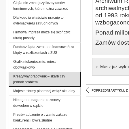
Archiwum Rz
Ciąża nie zmniejszy liczby umów
archiwalnyc
terminowych, które można zawrzeć
od 1993 roku
Dla kogo ja właściwie pracuję to
wzbogacone
dylemat wielu zatrudnionych
Ponad milio
Firmowa impreza może się skończyć
utratą posady
Zamów dostę
Fundusz żąda zwrotu dofinansowań za
błędy w rozliczeniach z ZUS
Grafik niekoniecznie, rejestr
Masz już wyku
obowiązkowo
Kreatywny pracownik – skarb czy
jednak problem
POPRZEDNI ARTYKUŁ Z
Majestat formy pisemnej wciąż aktualny
Nielegalne nagranie rozmowy
dowodem w sądzie
Przeświadczenie o trwaniu zakazu
konkurencji bywa złudne