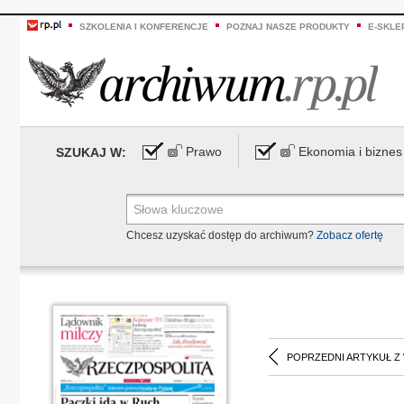
SZKOLENIA I KONFERENCJE
POZNAJ NASZE PRODUKTY
E-SKLE
Prawo
Ekonomia i biznes
SZUKAJ W:
Chcesz uzyskać dostęp do archiwum?
Zobacz ofertę
POPRZEDNI ARTYKUŁ Z