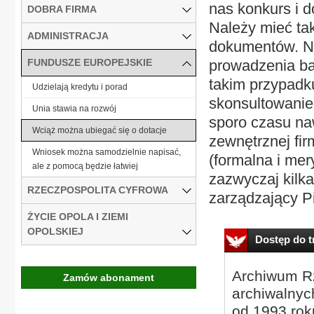
nas konkurs i d
DOBRA FIRMA
Należy mieć ta
ADMINISTRACJA
dokumentów. Ni
FUNDUSZE EUROPEJSKIE
prowadzenia ba
takim przypadk
Udzielają kredytu i porad
skonsultowanie 
Unia stawia na rozwój
sporo czasu na
Wciąż można ubiegać się o dotacje
zewnętrznej fi
Wniosek można samodzielnie napisać,
(formalna i mer
ale z pomocą będzie łatwiej
zazwyczaj kilka
RZECZPOSPOLITA CYFROWA
zarządzający P
ŻYCIE OPOLA I ZIEMI
OPOLSKIEJ
Dostęp do tr
Archiwum Rz
Zamów abonament
archiwalnyc
od 1993 roku