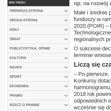
np. na rozwój 
SPIS TREŚCI
PIERWSZA STRONA
Małe i średnie 
funduszy w ram
DRUGA STRONA
2020 (POIR) – B
KRAJ
Technologiczne
regionalnych p
ŚWIAT
O sukcesie dec
PUBLICYSTYKA, OPINIE
terminie wniose
KULTURA
Liczą się cz
NAUKA
– Po pierwsze,
SPORT
Konkursy dotac
EKONOMIA
harmonogramu,
2018 rok powin
PRAWO
odpowiednich in
RZECZ O PRAWIE
wcześnie się d