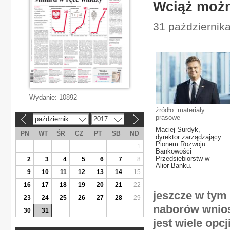
Wciąż możn
31 październik
Wydanie:
10892
źródło: materiały
prasowe
październik
2017
«
»
Maciej Surdyk,
PN
WT
ŚR
CZ
PT
SB
ND
dyrektor zarządzający
Pionem Rozwoju
1
Bankowości
Przedsiębiorstw w
2
3
4
5
6
7
8
Alior Banku.
9
10
11
12
13
14
15
16
17
18
19
20
21
22
jeszcze w tym 
23
24
25
26
27
28
29
naborów wnio
30
31
jest wiele opc