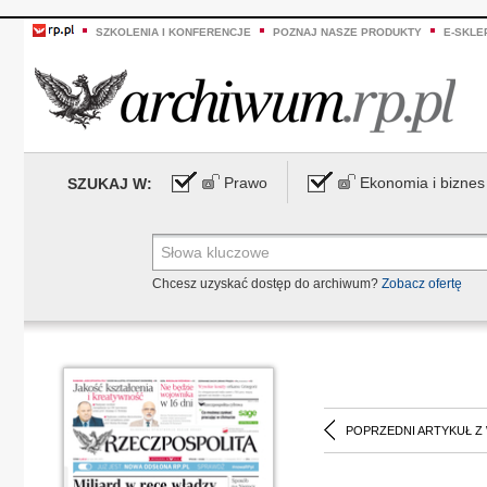
SZKOLENIA I KONFERENCJE
POZNAJ NASZE PRODUKTY
E-SKLE
Prawo
Ekonomia i biznes
SZUKAJ W:
Chcesz uzyskać dostęp do archiwum?
Zobacz ofertę
POPRZEDNI ARTYKUŁ Z