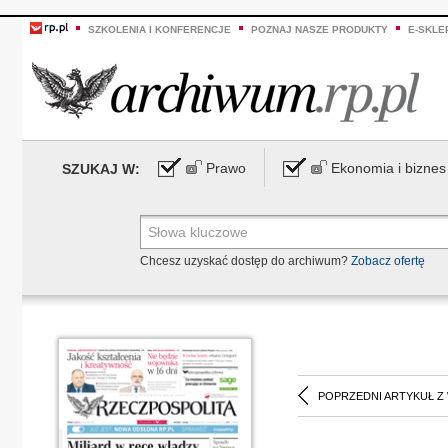
SZKOLENIA I KONFERENCJE
POZNAJ NASZE PRODUKTY
E-SKLE
Prawo
Ekonomia i biznes
SZUKAJ W:
Chcesz uzyskać dostęp do archiwum?
Zobacz ofertę
POPRZEDNI ARTYKUŁ Z