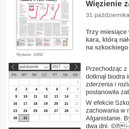
Więzienie z
31 października
Trzy miesiące 
kara, którą n
na szkockiego 
Wydanie:
10892
październik
2017
Przechodząc z 
«
»
PN
WT
ŚR
CZ
PT
SB
ND
dotknął biodra
1
zderzenia i roz
2
3
4
5
6
7
8
postanowiła zat
9
10
11
12
13
14
15
W efekcie Szkot
16
17
18
19
20
21
22
zachowania w mi
23
24
25
26
27
28
29
Afganistanie. B
30
31
dwa dni. ©℗