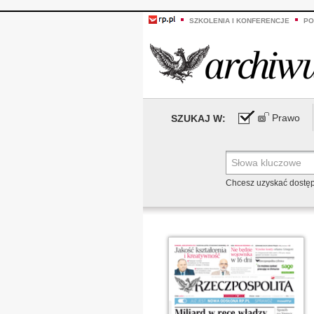
SZKOLENIA I KONFERENCJE
PO
Prawo
SZUKAJ W:
Chcesz uzyskać dostę