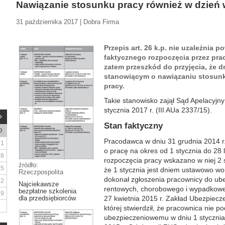
Nawiązanie stosunku pracy również w dzień
31 października 2017 | Dobra Firma
Przepis art. 26 k.p. nie uzależnia 
faktycznego rozpoczęcia przez pra
zatem przeszkód do przyjęcia, że d
stanowiącym o nawiązaniu stosunk
pracy.
Takie stanowisko zajął Sąd Apelacyjn
stycznia 2017 r. (III AUa 2337/15).
Stan faktyczny
D
Pracodawca w dniu 31 grudnia 2014 r
1
o pracę na okres od 1 stycznia do 28 
8
rozpoczęcia pracy wskazano w niej 2 s
źródło:
15
że 1 stycznia jest dniem ustawowo w
Rzeczpospolita
dokonał zgłoszenia pracownicy do ub
22
Najciekawsze
rentowych, chorobowego i wypadkoweg
bezpłatne szkolenia
29
dla przedsiębiorców
27 kwietnia 2015 r. Zakład Ubezpiecz
której stwierdził, że pracownica nie 
ubezpieczeniowemu w dniu 1 stycznia 