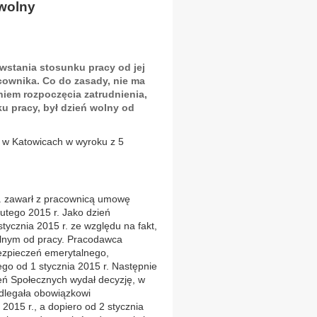
 wolny
powstania stosunku pracy od jej
cownika. Co do zasady, nie ma
niem rozpoczęcia zatrudnienia,
u pracy, był dzień wolny od
y w Katowicach w wyroku z 5
. zawarł z pracownicą umowę
lutego 2015 r. Jako dzień
tycznia 2015 r. ze względu na fakt,
olnym od pracy. Pracodawca
ezpieczeń emerytalnego,
o od 1 stycznia 2015 r. Następnie
eń Społecznych wydał decyzję, w
podlegała obowiązkowi
2015 r., a dopiero od 2 stycznia