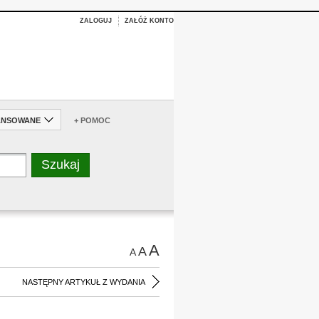
ZALOGUJ
ZAŁÓŻ KONTO
ANSOWANE
+ POMOC
A
A
A
NASTĘPNY ARTYKUŁ Z WYDANIA