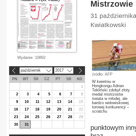
Mistrzowie 
31 października
Kwiatkowski
Wydanie:
10892
październik
2017
«
»
źródło: AFP
PN
WT
ŚR
CZ
PT
SB
ND
W kwietniu w
Hongkongu Adrian
1
Tekliński zdobył złoty
2
3
4
5
6
7
8
medal mistrzostw
świata w młodej, ale
9
10
11
12
13
14
15
bardzo widowiskowej
torowej konkurencji –
16
17
18
19
20
21
22
scratchu
23
24
25
26
27
28
29
30
31
punktowym inny
brąz.