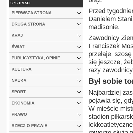
SPIS TREŚCI
Przed tygodnie
PIERWSZA STRONA
Danielem Stani
DRUGA STRONA
madisonie.
KRAJ
Zawodnicy Ziem
Franciszek Mosz
ŚWIAT
przełaje, szosę
PUBLICYSTYKA, OPINIE
się jeszcze, że
razy zawodnicy
KULTURA
Był sobie to
NAUKA
Najbardziej zas
SPORT
pojawia się, gd
EKONOMIA
W mieście mistr
PRAWO
stadion piłkarsk
lekkoatletyczne
RZECZ O PRAWIE
rowerze służą ty