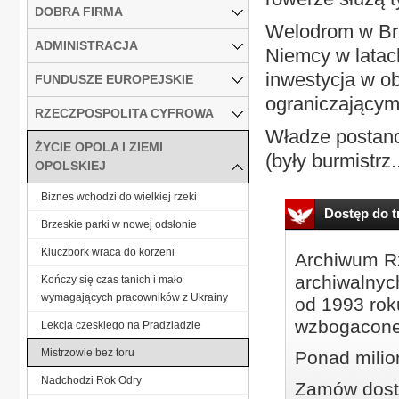
DOBRA FIRMA
Welodrom w Brz
ADMINISTRACJA
Niemcy w latac
inwestycja w o
FUNDUSZE EUROPEJSKIE
ograniczającym
RZECZPOSPOLITA CYFROWA
Władze postano
ŻYCIE OPOLA I ZIEMI
(były burmistrz.
OPOLSKIEJ
Biznes wchodzi do wielkiej rzeki
Dostęp do tr
Brzeskie parki w nowej odsłonie
Kluczbork wraca do korzeni
Archiwum Rz
archiwalnyc
Kończy się czas tanich i mało
wymagających pracowników z Ukrainy
od 1993 roku
wzbogacone
Lekcja czeskiego na Pradziadzie
Mistrzowie bez toru
Ponad milio
Nadchodzi Rok Odry
Zamów dostę