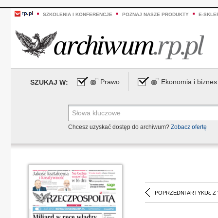
SZKOLENIA I KONFERENCJE
POZNAJ NASZE PRODUKTY
E-SKLE
Prawo
Ekonomia i biznes
SZUKAJ W:
Chcesz uzyskać dostęp do archiwum?
Zobacz ofertę
POPRZEDNI ARTYKUŁ Z