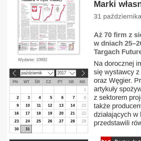
Marki włas
31 październik
Aż 70 firm z s
w dniach 25–26
Targach Future
Wydanie:
10892
Na dorocznej im
się wystawcy z 
październik
2017
«
»
oraz Węgier. Pr
PN
WT
ŚR
CZ
PT
SB
ND
artykuły spożyw
1
z sektorem proj
2
3
4
5
6
7
8
także producen
9
10
11
12
13
14
15
działających w 
16
17
18
19
20
21
22
23
24
25
26
27
28
29
przedstawili ró
30
31