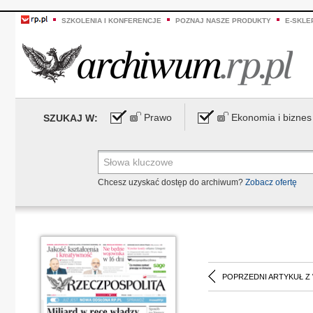
SZKOLENIA I KONFERENCJE
POZNAJ NASZE PRODUKTY
E-SKLE
Prawo
Ekonomia i biznes
SZUKAJ W:
Chcesz uzyskać dostęp do archiwum?
Zobacz ofertę
POPRZEDNI ARTYKUŁ Z