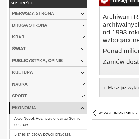
Dostęp do tr
SPIS TREŚCI
PIERWSZA STRONA
Archiwum Rz
archiwalnyc
DRUGA STRONA
od 1993 roku
KRAJ
wzbogacone
ŚWIAT
Ponad milio
PUBLICYSTYKA, OPINIE
Zamów dostę
KULTURA
NAUKA
Masz już wyku
SPORT
EKONOMIA
POPRZEDNI ARTYKUŁ Z
Akzo Nobel: Rozmowy o fuzji za 30 mld
dolarów
Biznes zniczowy powoli przygasa