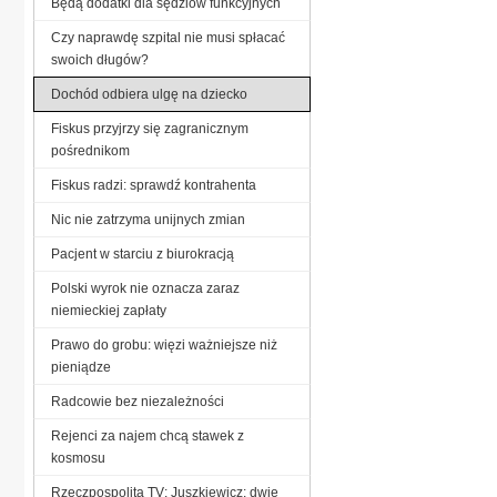
Będą dodatki dla sędziów funkcyjnych
Czy naprawdę szpital nie musi spłacać
swoich długów?
Dochód odbiera ulgę na dziecko
Fiskus przyjrzy się zagranicznym
pośrednikom
Fiskus radzi: sprawdź kontrahenta
Nic nie zatrzyma unijnych zmian
Pacjent w starciu z biurokracją
Polski wyrok nie oznacza zaraz
niemieckiej zapłaty
Prawo do grobu: więzi ważniejsze niż
pieniądze
Radcowie bez niezależności
Rejenci za najem chcą stawek z
kosmosu
Rzeczpospolita TV: Juszkiewicz: dwie