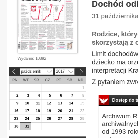
Dochód odb
31 październik
Rodzice, który
skorzystają z
Limit dochodów 
Wydanie:
10892
dziecko ma orz
interpretacji K
październik
2017
«
»
PN
WT
ŚR
CZ
PT
SB
ND
Z pytaniem zwróc
1
2
3
4
5
6
7
8
Dostęp do tr
9
10
11
12
13
14
15
16
17
18
19
20
21
22
Archiwum Rz
23
24
25
26
27
28
29
archiwalnyc
30
31
od 1993 roku