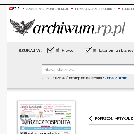
SZKOLENIA I KONFERENCJE
POZNAJ NASZE PRODUKTY
E-SKLE
Prawo
Ekonomia i biznes
SZUKAJ W:
Chcesz uzyskać dostęp do archiwum?
Zobacz ofertę
POPRZEDNI ARTYKUŁ Z