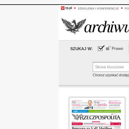
SZKOLENIA I KONFERENCJE
PO
Prawo
SZUKAJ W:
Chcesz uzyskać dostę