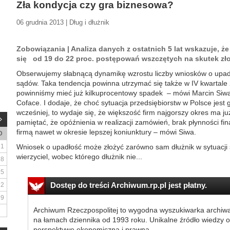
Zła kondycja czy gra biznesowa?
06 grudnia 2013 | Dług i dłużnik
Zobowiązania | Analiza danych z ostatnich 5 lat wskazuje, 
się od 19 do 22 proc. postępowań wszczętych na skutek zł
Obserwujemy słabnącą dynamikę wzrostu liczby wniosków o upadł
sądów. Taka tendencja powinna utrzymać się także w IV kwartale
powinniśmy mieć już kilkuprocentowy spadek – mówi Marcin Siwa,
Coface. I dodaje, że choć sytuacja przedsiębiorstw w Polsce jest 
wcześniej, to wydaje się, że większość firm najgorszy okres ma j
pamiętać, że opóźnienia w realizacji zamówień, brak płynności fin
firmą nawet w okresie lepszej koniunktury – mówi Siwa.
D
1
Wniosek o upadłość może złożyć zarówno sam dłużnik w sytuacji sw
wierzyciel, wobec którego dłużnik nie...
8
15
Dostęp do treści Archiwum.rp.pl jest płatny.
22
29
Archiwum Rzeczpospolitej to wygodna wyszukiwarka archiw
na łamach dziennika od 1993 roku. Unikalne źródło wiedzy o
perspektywę ekonomiczną i prawną.