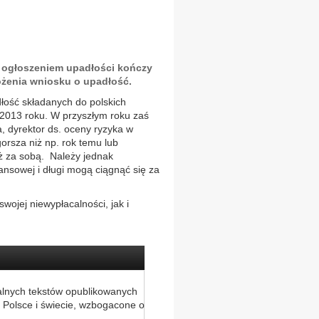
że ogłoszeniem upadłości kończy
ożenia wniosku o upadłość.
ość składanych do polskich
 2013 roku. W przyszłym roku zaś
 dyrektor ds. oceny ryzyka w
gorsza niż np. rok temu lub
uż za sobą. Należy jednak
ansowej i długi mogą ciągnąć się za
ojej niewypłacalności, jak i
alnych tekstów opublikowanych
 Polsce i świecie, wzbogacone o