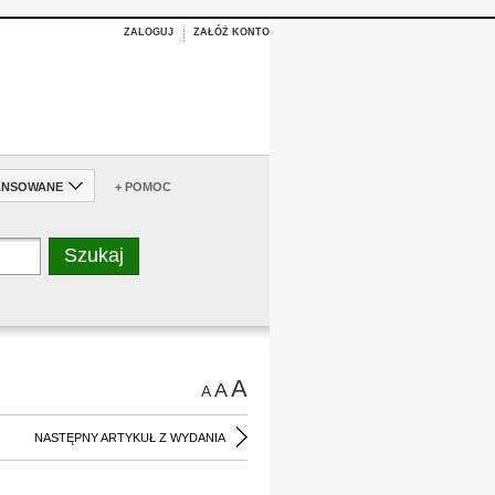
ZALOGUJ
ZAŁÓŻ KONTO
ANSOWANE
+ POMOC
A
A
A
NASTĘPNY ARTYKUŁ Z WYDANIA