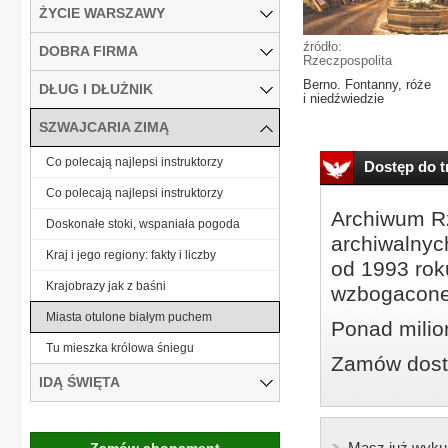
ŻYCIE WARSZAWY
źródło:
DOBRA FIRMA
Rzeczpospolita
Berno. Fontanny, róże
DŁUG I DŁUŻNIK
i niedźwiedzie
SZWAJCARIA ZIMĄ
Co polecają najlepsi instruktorzy
Dostęp do tr
Co polecają najlepsi instruktorzy
Archiwum Rz
Doskonałe stoki, wspaniała pogoda
archiwalnyc
Kraj i jego regiony: fakty i liczby
od 1993 roku
Krajobrazy jak z baśni
wzbogacone
Miasta otulone białym puchem
Ponad milio
Tu mieszka królowa śniegu
Zamów dostę
IDĄ ŚWIĘTA
Masz już wyku
Zamów abonament