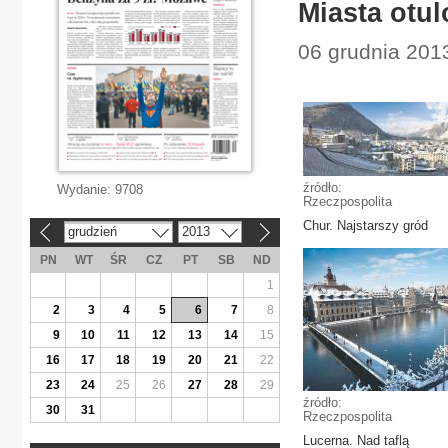
Miasta otu
06 grudnia 2013
źródło:
Wydanie:
9708
Rzeczpospolita
Chur. Najstarszy gród
grudzień
2013
«
»
PN
WT
ŚR
CZ
PT
SB
ND
1
2
3
4
5
6
7
8
9
10
11
12
13
14
15
16
17
18
19
20
21
22
23
24
25
26
27
28
29
źródło:
30
31
Rzeczpospolita
Lucerna. Nad taflą