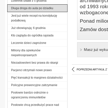
archiwalnyc
Dziennik ustaw z 5 grudnia
od 1993 roku
Długa droga do auta po dziadku
wzbogacone
Jest już wiele recept na konstytucję
Ponad milio
podatkową
Już obowiązują: 6 grudnia
Zamów dostę
Kto zagląda do ogródka sąsiada
Leczenie dzieci zagrożone
Masz już wyku
Miliony dla opiekunów
niepełnosprawnych
Niezadowoleni bez prawa do skargi
POPRZEDNI ARTYKUŁ Z
Pacjenci otrzymali nowe prawo
Pięć transakcji to margines działalności
Policyjne prewencyjne zatrzymanie
Posłowie bardzo ostrożnie o
ograniczeniu immunitetów
Posłowie chcą przedłużyć prace nad