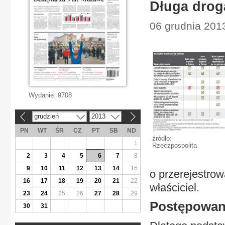
Długa drog
06 grudnia 201
Wydanie:
9708
grudzień
2013
«
»
PN
WT
ŚR
CZ
PT
SB
ND
źródło:
1
Rzeczpospolita
2
3
4
5
6
7
8
9
10
11
12
13
14
15
o przerejestro
16
17
18
19
20
21
22
właściciel.
23
24
25
26
27
28
29
Postępowan
30
31