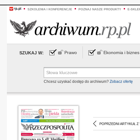
SZKOLENIA I KONFERENCJE
POZNAJ NASZE PRODUKTY
E-SKLE
Prawo
Ekonomia i biznes
SZUKAJ W:
Chcesz uzyskać dostęp do archiwum?
Zobacz ofertę
POPRZEDNI ARTYKUŁ Z