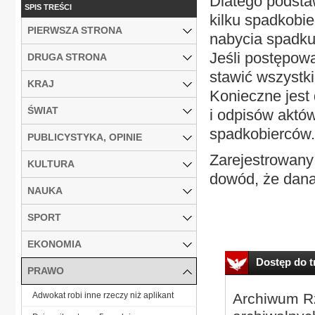
Dlatego podsta
SPIS TREŚCI
kilku spadkobi
PIERWSZA STRONA
nabycia spadku
Jeśli postępow
DRUGA STRONA
stawić wszystk
KRAJ
Konieczne jest
ŚWIAT
i odpisów aktó
spadkobierców.
PUBLICYSTYKA, OPINIE
Zarejestrowany 
KULTURA
dowód, że dana 
NAUKA
SPORT
EKONOMIA
Dostęp do tr
PRAWO
Adwokat robi inne rzeczy niż aplikant
Archiwum Rz