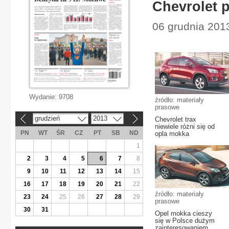
Chevrolet 
06 grudnia 201
Wydanie:
9708
źródło: materiały
prasowe
grudzień
2013
Chevrolet trax
«
»
niewiele różni się od
PN
WT
ŚR
CZ
PT
SB
ND
opla mokka
1
2
3
4
5
6
7
8
9
10
11
12
13
14
15
16
17
18
19
20
21
22
źródło: materiały
23
24
25
26
27
28
29
prasowe
30
31
Opel mokka cieszy
się w Polsce dużym
zainteresowaniem