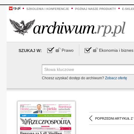
SZKOLENIA I KONFERENCJE
POZNAJ NASZE PRODUKTY
E-SKLE
Prawo
Ekonomia i biznes
SZUKAJ W:
Chcesz uzyskać dostęp do archiwum?
Zobacz ofertę
POPRZEDNI ARTYKUŁ Z