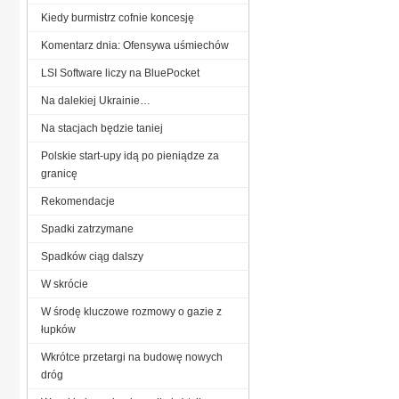
Kiedy burmistrz cofnie koncesję
Komentarz dnia: Ofensywa uśmiechów
LSI Software liczy na BluePocket
Na dalekiej Ukrainie…
Na stacjach będzie taniej
Polskie start-upy idą po pieniądze za
granicę
Rekomendacje
Spadki zatrzymane
Spadków ciąg dalszy
W skrócie
W środę kluczowe rozmowy o gazie z
łupków
Wkrótce przetargi na budowę nowych
dróg