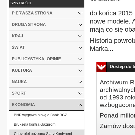
SPIS TREŚCI
do końca 2015 
PIERWSZA STRONA
nowe modele. Al
DRUGA STRONA
mają co się ob
KRAJ
Historia powrot
ŚWIAT
Marka...
PUBLICYSTYKA, OPINIE
Dostęp do tr
KULTURA
Archiwum Rz
NAUKA
archiwalnyc
SPORT
od 1993 roku
wzbogacone
EKONOMIA
Ponad milio
BNP wygrywa bitwę o Bank BGŻ
Bruksela kontra Gazprom
Zamów dostę
Chevrolet pożegna Stary Kontynent