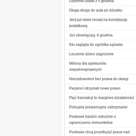
Dziennik ustaw z 5 grudnia
Długa droga do auta po dziadku
Jest już wiele recept na konstytucję
podatkową
Już obowiązują: 6 grudnia
Kto zagląda do ogródka sąsiada
Leczenie dzieci zagrożone
Miliony dla opiekunów
niepełnosprawnych
Niezadowoleni bez prawa do skargi
Pacjenci otrzymali nowe prawo
Pięć transakcji to margines działalności
Policyjne prewencyjne zatrzymanie
Posłowie bardzo ostrożnie o
ograniczeniu immunitetów
Posłowie chcą przedłużyć prace nad