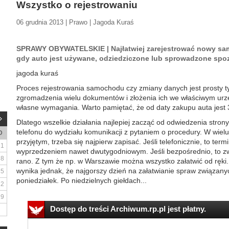
Wszystko o rejestrowaniu
06 grudnia 2013 | Prawo | Jagoda Kuraś
SPRAWY OBYWATELSKIE | Najłatwiej zarejestrować nowy sam
gdy auto jest używane, odziedziczone lub sprowadzone spo
jagoda kuraś
Proces rejestrowania samochodu czy zmiany danych jest prosty ty
zgromadzenia wielu dokumentów i złożenia ich we właściwym urzę
własne wymagania. Warto pamiętać, że od daty zakupu auta jest 30
Dlatego wszelkie działania najlepiej zacząć od odwiedzenia stron
telefonu do wydziału komunikacji z pytaniem o procedury. W wiel
D
przyjętym, trzeba się najpierw zapisać. Jeśli telefonicznie, to ter
1
wyprzedzeniem nawet dwutygodniowym. Jeśli bezpośrednio, to zw
8
rano. Z tym że np. w Warszawie można wszystko załatwić od ręki.
wynika jednak, że najgorszy dzień na załatwianie spraw związanyc
15
poniedziałek. Po niedzielnych giełdach...
22
29
Dostęp do treści Archiwum.rp.pl jest płatny.