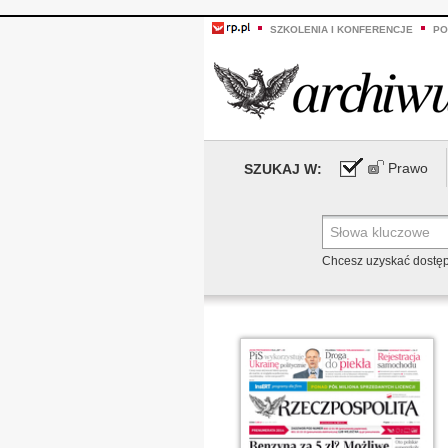
SZKOLENIA I KONFERENCJE
PO
Prawo
SZUKAJ W:
Chcesz uzyskać dostę