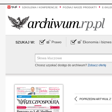
SZKOLENIA I KONFERENCJE
POZNAJ NASZE PRODUKTY
E-SKLE
Prawo
Ekonomia i biznes
SZUKAJ W:
Chcesz uzyskać dostęp do archiwum?
Zobacz ofertę
POPRZEDNI ARTYKUŁ Z