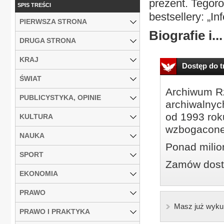
prezent. Tegor
SPIS TREŚCI
bestsellery: „I
PIERWSZA STRONA
Biografie i...
DRUGA STRONA
KRAJ
Dostęp do tr
ŚWIAT
Archiwum Rz
PUBLICYSTYKA, OPINIE
archiwalnyc
od 1993 roku
KULTURA
wzbogacone
NAUKA
Ponad milio
SPORT
Zamów dostę
EKONOMIA
PRAWO
Masz już wyku
PRAWO I PRAKTYKA