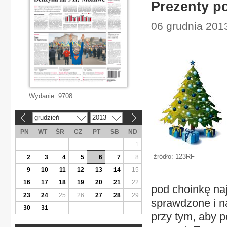
Prezenty p
06 grudnia 2013
Wydanie:
9708
grudzień
2013
«
»
PN
WT
ŚR
CZ
PT
SB
ND
1
źródło: 123RF
2
3
4
5
6
7
8
9
10
11
12
13
14
15
16
17
18
19
20
21
22
pod choinkę naj
23
24
25
26
27
28
29
sprawdzone i na
30
31
przy tym, aby 