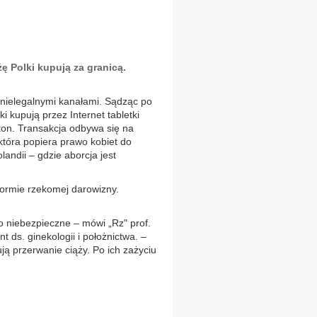
ę Polki kupują za granicą.
 nielegalnymi kanałami. Sądząc po
i kupują przez Internet tabletki
ston. Transakcja odbywa się na
która popiera prawo kobiet do
olandii – gdzie aborcja jest
 formie rzekomej darowizny.
o niebezpieczne – mówi „Rz" prof.
t ds. ginekologii i położnictwa. –
ą przerwanie ciąży. Po ich zażyciu