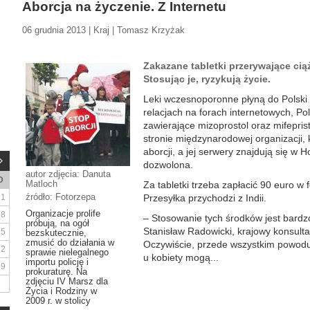
Aborcja na życzenie. Z Internetu
06 grudnia 2013 | Kraj | Tomasz Krzyżak
Zakazane tabletki przerywające ciąż
Stosując je, ryzykują życie.
Leki wczesnoporonne płyną do Polski
relacjach na forach internetowych, Polk
zawierające mizoprostol oraz mifepri
stronie międzynarodowej organizacji, 
aborcji, a jej serwery znajdują się w H
dozwolona.
autor zdjęcia: Danuta
D
Matloch
Za tabletki trzeba zapłacić 90 euro w
źródło: Fotorzepa
1
Przesyłka przychodzi z Indii.
Organizacje prolife
8
– Stosowanie tych środków jest bardz
próbują, na ogół
Stanisław Radowicki, krajowy konsultan
15
bezskutecznie,
zmusić do działania w
Oczywiście, przede wszystkim powoduj
22
sprawie nielegalnego
u kobiety mogą...
importu policję i
29
prokuraturę. Na
zdjęciu IV Marsz dla
Życia i Rodziny w
2009 r. w stolicy