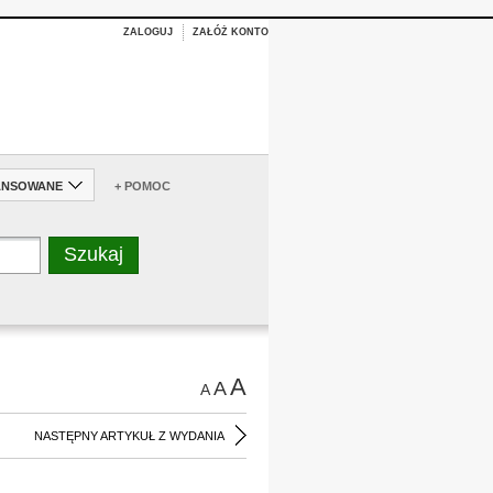
ZALOGUJ
ZAŁÓŻ KONTO
ANSOWANE
+ POMOC
A
A
A
NASTĘPNY ARTYKUŁ Z WYDANIA