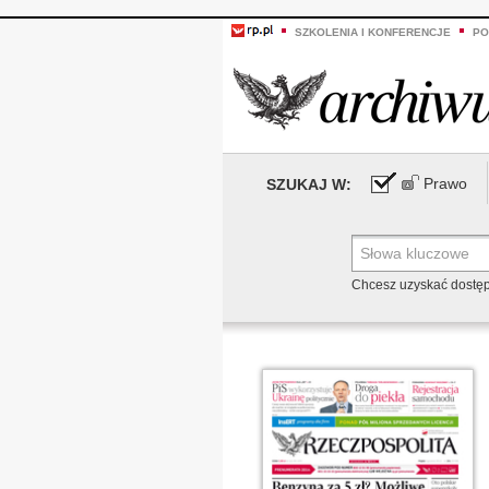
SZKOLENIA I KONFERENCJE
PO
Prawo
SZUKAJ W:
Chcesz uzyskać dostę