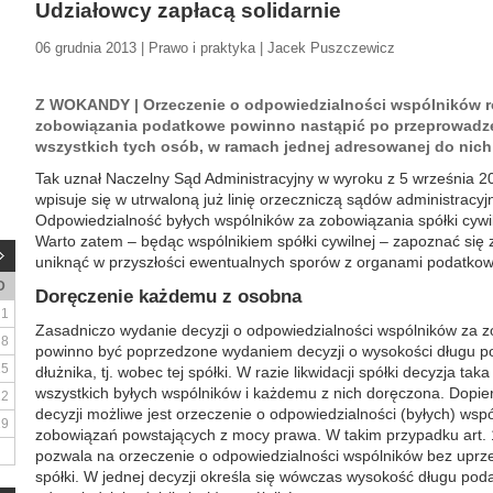
Udziałowcy zapłacą solidarnie
06 grudnia 2013 | Prawo i praktyka | Jacek Puszczewicz
Z WOKANDY | Orzeczenie o odpowiedzialności wspólników roz
zobowiązania podatkowe powinno nastąpić po przeprowadze
wszystkich tych osób, w ramach jednej adresowanej do nich 
Tak uznał Naczelny Sąd Administracyjny w wyroku z 5 września 20
wpisuje się w utrwaloną już linię orzeczniczą sądów administracyj
Odpowiedzialność byłych wspólników za zobowiązania spółki cywi
Warto zatem – będąc wspólnikiem spółki cywilnej – zapoznać si
uniknąć w przyszłości ewentualnych sporów z organami podatkow
D
Doręczenie każdemu z osobna
1
Zasadniczo wydanie decyzji o odpowiedzialności wspólników za zo
8
powinno być poprzedzone wydaniem decyzji o wysokości długu 
15
dłużnika, tj. wobec tej spółki. W razie likwidacji spółki decyzja 
wszystkich byłych wspólników i każdemu z nich doręczona. Dopie
22
decyzji możliwe jest orzeczenie o odpowiedzialności (byłych) wsp
29
zobowiązań powstających z mocy prawa. W takim przypadku art. 
pozwala na orzeczenie o odpowiedzialności wspólników bez upr
spółki. W jednej decyzji określa się wówczas wysokość długu pod