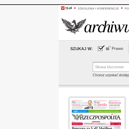
SZKOLENIA I KONFERENCJE
PO
Prawo
SZUKAJ W:
Chcesz uzyskać dostę