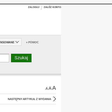
ZALOGUJ
ZAŁÓŻ KONTO
ANSOWANE
+ POMOC
A
A
A
NASTĘPNY ARTYKUŁ Z WYDANIA