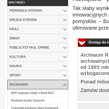
SPIS TREŚCI
Tak słaby wynik
PIERWSZA STRONA
innowacyjnych 
DRUGA STRONA
pomysłów. – Ban
oferowane przez
KRAJ
ŚWIAT
Dostęp do tr
PUBLICYSTYKA, OPINIE
Archiwum Rz
KULTURA
archiwalnyc
NAUKA
od 1993 roku
wzbogacone
SPORT
Ponad milio
EKONOMIA
Zamów dostę
BNP wygrywa bitwę o Bank BGŻ
Bruksela kontra Gazprom
Chevrolet pożegna Stary Kontynent