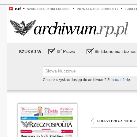
SZKOLENIA I KONFERENCJE
POZNAJ NASZE PRODUKTY
E-SKLE
Prawo
Ekonomia i biznes
SZUKAJ W:
Chcesz uzyskać dostęp do archiwum?
Zobacz ofertę
POPRZEDNI ARTYKUŁ Z