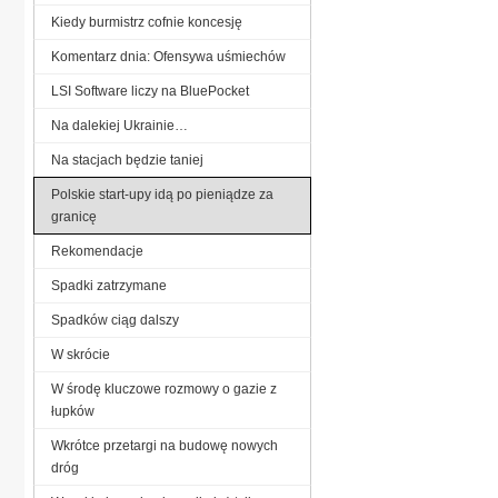
Kiedy burmistrz cofnie koncesję
Komentarz dnia: Ofensywa uśmiechów
LSI Software liczy na BluePocket
Na dalekiej Ukrainie…
Na stacjach będzie taniej
Polskie start-upy idą po pieniądze za
granicę
Rekomendacje
Spadki zatrzymane
Spadków ciąg dalszy
W skrócie
W środę kluczowe rozmowy o gazie z
łupków
Wkrótce przetargi na budowę nowych
dróg