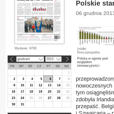
Polskie sta
06 grudnia 201
Wydanie:
9708
źródło:
Rzeczpospolita
Polska w ogonie pod
grudzień
2013
«
»
względem
innowacyjności
PN
WT
ŚR
CZ
PT
SB
ND
1
przeprowadzony
2
3
4
5
6
7
8
nowoczesnych t
9
10
11
12
13
14
15
tym osiągnęliśm
16
17
18
19
20
21
22
23
24
25
26
27
28
29
zdobyła Irlandi
30
31
przepaść. Belgi
i Szwajcaria – 