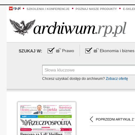
SZKOLENIA I KONFERENCJE
POZNAJ NASZE PRODUKTY
E-SKLE
Prawo
Ekonomia i biznes
SZUKAJ W:
Chcesz uzyskać dostęp do archiwum?
Zobacz ofertę
POPRZEDNI ARTYKUŁ Z