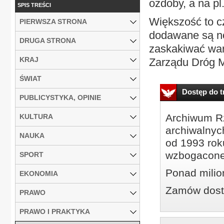
ozdoby, a na p
SPIS TREŚCI
Większość to cz
PIERWSZA STRONA
dodawane są n
DRUGA STRONA
zaskakiwać war
KRAJ
Zarządu Dróg Mi
ŚWIAT
Dostęp do tr
PUBLICYSTYKA, OPINIE
Archiwum Rz
KULTURA
archiwalnyc
NAUKA
od 1993 roku
wzbogacone
SPORT
Ponad milio
EKONOMIA
Zamów dostę
PRAWO
PRAWO I PRAKTYKA