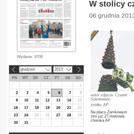
W stolicy c
06 grudnia 201
Wydanie:
9708
grudzień
2013
«
»
PN
WT
ŚR
CZ
PT
SB
ND
1
2
3
4
5
6
7
8
autor zdjęcia: Czarek
Sokołowski
9
10
11
12
13
14
15
źródło: AP
16
17
18
19
20
21
22
Na placu Zamkowym
23
24
25
26
27
28
29
stoi już 27-metrowa
choinka AP
30
31