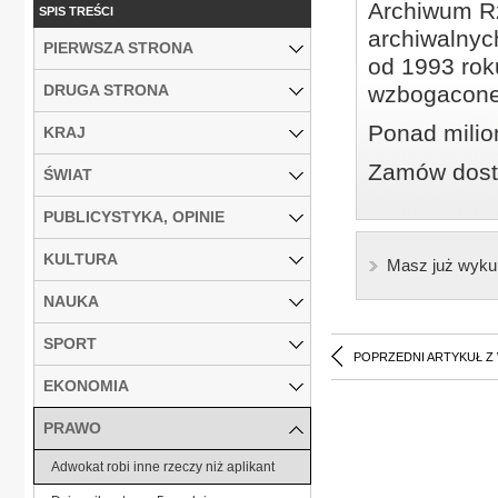
Archiwum Rz
SPIS TREŚCI
archiwalnyc
PIERWSZA STRONA
od 1993 roku
DRUGA STRONA
wzbogacone
Ponad milio
KRAJ
Zamów dostę
ŚWIAT
PUBLICYSTYKA, OPINIE
KULTURA
Masz już wyku
NAUKA
SPORT
POPRZEDNI ARTYKUŁ Z
EKONOMIA
PRAWO
Adwokat robi inne rzeczy niż aplikant