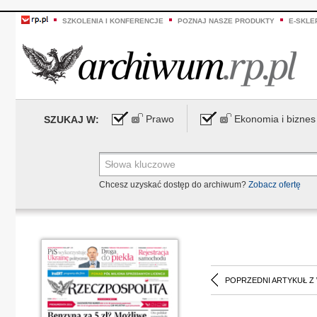
SZKOLENIA I KONFERENCJE
POZNAJ NASZE PRODUKTY
E-SKLE
Prawo
Ekonomia i biznes
SZUKAJ W:
Chcesz uzyskać dostęp do archiwum?
Zobacz ofertę
POPRZEDNI ARTYKUŁ Z