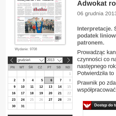
Adwokat rob
06 grudnia 201
Interpretacje
podatek linio
patronem.
Wydanie:
9708
Prowadząc kan
czynności co na
grudzień
2013
«
»
następnego roku
PN
WT
ŚR
CZ
PT
SB
ND
Potwierdziła t
1
2
3
4
5
6
7
8
Prawnik po zdan
9
10
11
12
13
14
15
współpracować 
16
17
18
19
20
21
22
23
24
25
26
27
28
29
Dostęp do tr
30
31