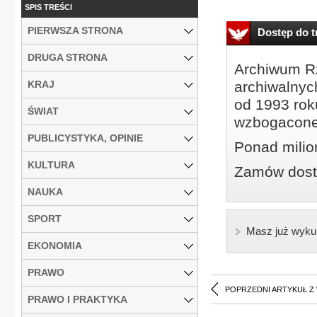
SPIS TREŚCI
PIERWSZA STRONA
Dostęp do tr
DRUGA STRONA
Archiwum Rz
KRAJ
archiwalnyc
od 1993 roku
ŚWIAT
wzbogacone
PUBLICYSTYKA, OPINIE
Ponad milio
KULTURA
Zamów dostę
NAUKA
SPORT
Masz już wyku
EKONOMIA
PRAWO
POPRZEDNI ARTYKUŁ Z
PRAWO I PRAKTYKA