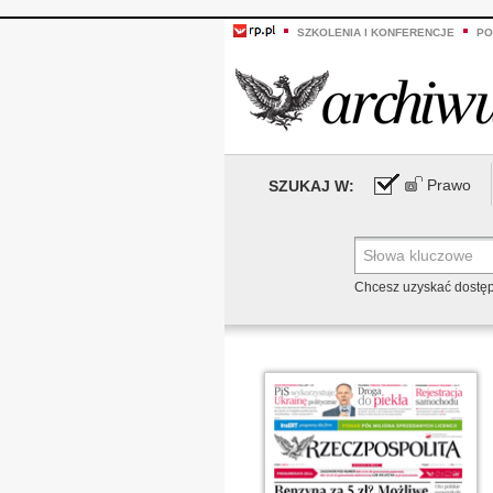
SZKOLENIA I KONFERENCJE
PO
Prawo
SZUKAJ W:
Chcesz uzyskać dostę