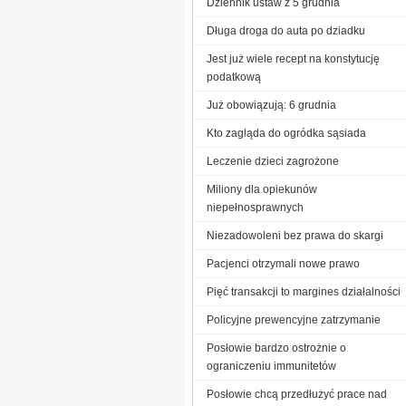
Dziennik ustaw z 5 grudnia
Długa droga do auta po dziadku
Jest już wiele recept na konstytucję
podatkową
Już obowiązują: 6 grudnia
Kto zagląda do ogródka sąsiada
Leczenie dzieci zagrożone
Miliony dla opiekunów
niepełnosprawnych
Niezadowoleni bez prawa do skargi
Pacjenci otrzymali nowe prawo
Pięć transakcji to margines działalności
Policyjne prewencyjne zatrzymanie
Posłowie bardzo ostrożnie o
ograniczeniu immunitetów
Posłowie chcą przedłużyć prace nad