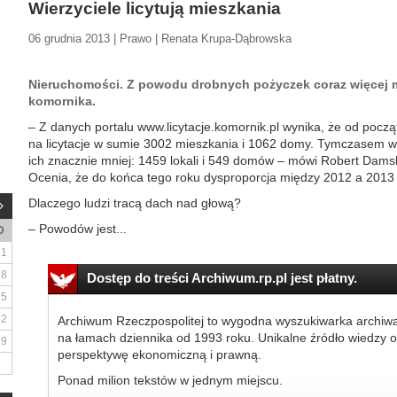
Wierzyciele licytują mieszkania
06 grudnia 2013 | Prawo | Renata Krupa-Dąbrowska
Nieruchomości. Z powodu drobnych pożyczek coraz więcej 
komornika.
– Z danych portalu www.licytacje.komornik.pl wynika, że od począt
na licytacje w sumie 3002 mieszkania i 1062 domy. Tymczasem w 
ich znacznie mniej: 1459 lokali i 549 domów – mówi Robert Dams
Ocenia, że do końca tego roku dysproporcja między 2012 a 2013 r.
Dlaczego ludzi tracą dach nad głową?
– Powodów jest...
D
1
8
Dostęp do treści Archiwum.rp.pl jest płatny.
15
22
Archiwum Rzeczpospolitej to wygodna wyszukiwarka archiw
na łamach dziennika od 1993 roku. Unikalne źródło wiedzy o
29
perspektywę ekonomiczną i prawną.
Ponad milion tekstów w jednym miejscu.