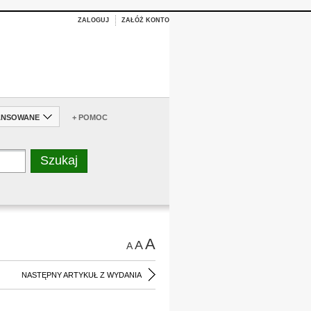
ZALOGUJ
ZAŁÓŻ KONTO
ANSOWANE
+ POMOC
A
A
A
NASTĘPNY ARTYKUŁ Z WYDANIA