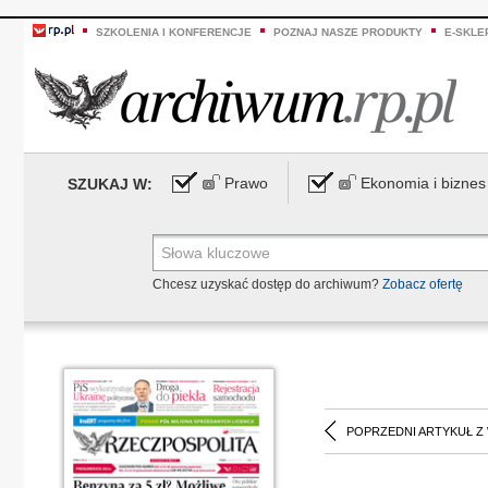
SZKOLENIA I KONFERENCJE
POZNAJ NASZE PRODUKTY
E-SKLE
Prawo
Ekonomia i biznes
SZUKAJ W:
Chcesz uzyskać dostęp do archiwum?
Zobacz ofertę
POPRZEDNI ARTYKUŁ Z