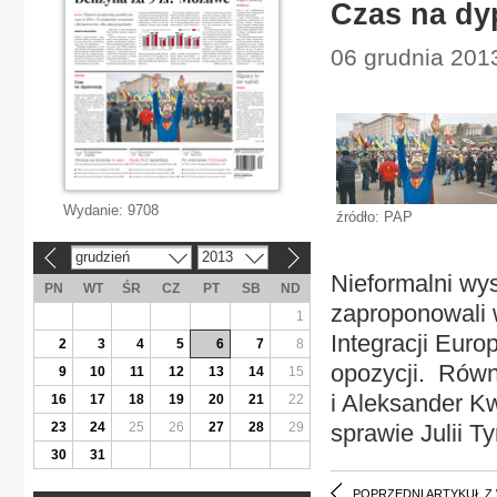
Czas na dy
06 grudnia 2013
Wydanie:
9708
źródło: PAP
grudzień
2013
«
»
Nieformalni wys
PN
WT
ŚR
CZ
PT
SB
ND
zaproponowali 
1
Integracji Europ
2
3
4
5
6
7
8
opozycji. Równ
9
10
11
12
13
14
15
i Aleksander Kw
16
17
18
19
20
21
22
23
24
25
26
27
28
29
sprawie Julii T
30
31
POPRZEDNI ARTYKUŁ Z