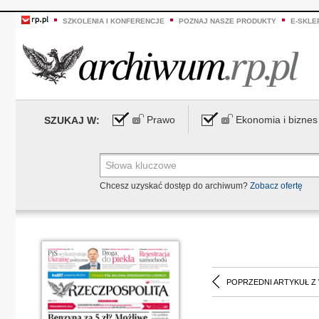
SZKOLENIA I KONFERENCJE
POZNAJ NASZE PRODUKTY
E-SKLE
Prawo
Ekonomia i biznes
SZUKAJ W:
Chcesz uzyskać dostęp do archiwum?
Zobacz ofertę
POPRZEDNI ARTYKUŁ Z