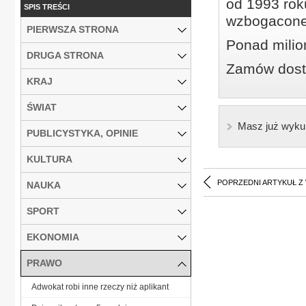
od 1993 roku
SPIS TREŚCI
wzbogacone
PIERWSZA STRONA
Ponad milio
DRUGA STRONA
Zamów dostę
KRAJ
ŚWIAT
Masz już wyku
PUBLICYSTYKA, OPINIE
KULTURA
POPRZEDNI ARTYKUŁ Z
NAUKA
SPORT
EKONOMIA
PRAWO
Adwokat robi inne rzeczy niż aplikant