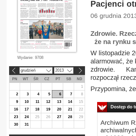
Pacjenci o
06 grudnia 2013
Zdrowie. Rzec
że na rynku s
W listopadzie 
Wydanie:
9708
alarmować, że k
zdrowie. Kamp
grudzień
2013
«
»
rozpoczął rzecz
PN
WT
ŚR
CZ
PT
SB
ND
1
Przypomina, że 
2
3
4
5
6
7
8
9
10
11
12
13
14
15
Dostęp do tr
16
17
18
19
20
21
22
23
24
25
26
27
28
29
Archiwum Rz
30
31
archiwalnyc