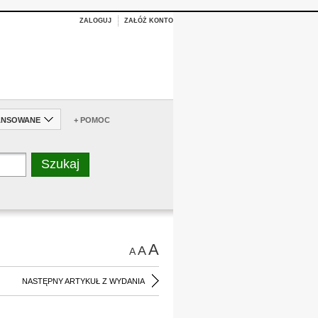
ZALOGUJ
ZAŁÓŻ KONTO
ANSOWANE
+ POMOC
A
A
A
NASTĘPNY ARTYKUŁ Z WYDANIA