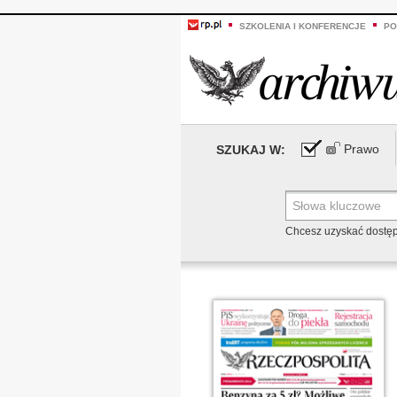
SZKOLENIA I KONFERENCJE
PO
Prawo
SZUKAJ W:
Chcesz uzyskać dostę