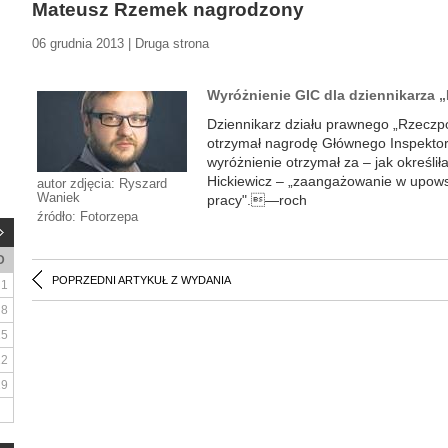
Mateusz Rzemek nagrodzony
06 grudnia 2013 | Druga strona
Wyróżnienie GIC dla dziennikarza 
Dziennikarz działu prawnego „Rzeczp
otrzymał nagrodę Głównego Inspektor
wyróżnienie otrzymał za – jak określił
Hickiewicz – „zaangażowanie w upows
autor zdjęcia: Ryszard
Waniek
pracy".—roch
źródło: Fotorzepa
D
POPRZEDNI ARTYKUŁ Z WYDANIA
1
8
15
22
29