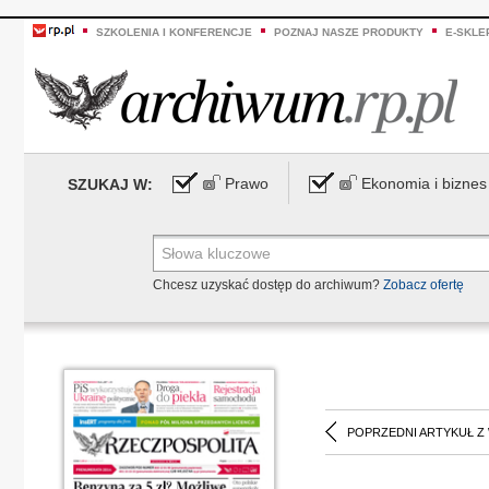
SZKOLENIA I KONFERENCJE
POZNAJ NASZE PRODUKTY
E-SKLE
Prawo
Ekonomia i biznes
SZUKAJ W:
Chcesz uzyskać dostęp do archiwum?
Zobacz ofertę
POPRZEDNI ARTYKUŁ Z