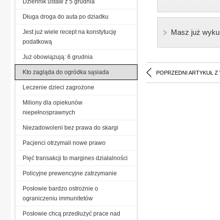
Dziennik ustaw z 5 grudnia
Długa droga do auta po dziadku
Masz już wyku
Jest już wiele recept na konstytucję
podatkową
Już obowiązują: 6 grudnia
Kto zagląda do ogródka sąsiada
POPRZEDNI ARTYKUŁ Z
Leczenie dzieci zagrożone
Miliony dla opiekunów
niepełnosprawnych
Niezadowoleni bez prawa do skargi
Pacjenci otrzymali nowe prawo
Pięć transakcji to margines działalności
Policyjne prewencyjne zatrzymanie
Posłowie bardzo ostrożnie o
ograniczeniu immunitetów
Posłowie chcą przedłużyć prace nad