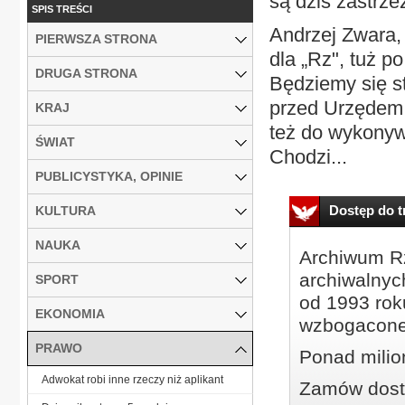
są dziś zastrze
SPIS TREŚCI
Andrzej Zwara,
PIERWSZA STRONA
dla „Rz", tuż p
DRUGA STRONA
Będziemy się s
przed Urzędem
KRAJ
też do wykonyw
ŚWIAT
Chodzi...
PUBLICYSTYKA, OPINIE
Dostęp do tr
KULTURA
NAUKA
Archiwum Rz
archiwalnyc
SPORT
od 1993 roku
EKONOMIA
wzbogacone
PRAWO
Ponad milio
Adwokat robi inne rzeczy niż aplikant
Zamów dostę