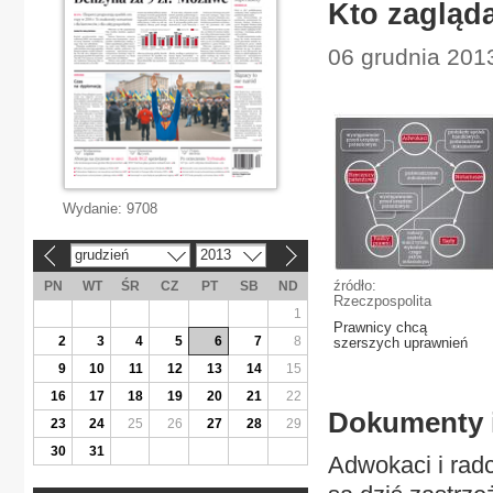
Kto zagląd
06 grudnia 201
Wydanie:
9708
grudzień
2013
«
»
źródło:
PN
WT
ŚR
CZ
PT
SB
ND
Rzeczpospolita
1
Prawnicy chcą
2
3
4
5
6
7
8
szerszych uprawnień
9
10
11
12
13
14
15
16
17
18
19
20
21
22
Dokumenty i
23
24
25
26
27
28
29
30
31
Adwokaci i radc