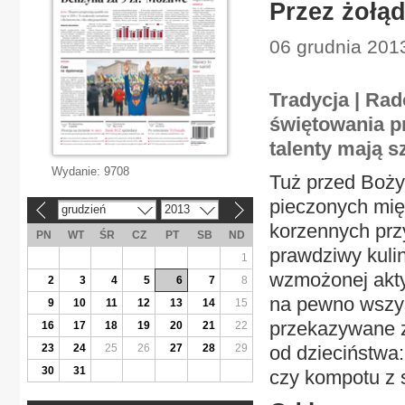
Przez żołą
06 grudnia 2013
Tradycja | Ra
świętowania p
talenty mają s
Wydanie:
9708
Tuż przed Boż
pieczonych mięs
grudzień
2013
«
»
korzennych prz
PN
WT
ŚR
CZ
PT
SB
ND
prawdziwy kuli
1
wzmożonej akty
2
3
4
5
6
7
8
na pewno wszys
9
10
11
12
13
14
15
przekazywane z
16
17
18
19
20
21
22
23
24
25
26
27
28
29
od dzieciństwa
30
31
czy kompotu z 