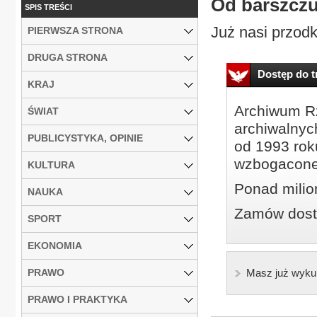
Od barszczu
SPIS TREŚCI
Już nasi przodko
PIERWSZA STRONA
DRUGA STRONA
Dostęp do tr
KRAJ
Archiwum Rz
ŚWIAT
archiwalnyc
PUBLICYSTYKA, OPINIE
od 1993 roku
wzbogacone
KULTURA
Ponad milio
NAUKA
Zamów dostę
SPORT
EKONOMIA
PRAWO
Masz już wyku
PRAWO I PRAKTYKA