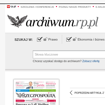
SZKOLENIA I KONFERENCJE
POZNAJ NASZE PRODUKTY
E-SKLE
Prawo
Ekonomia i biznes
SZUKAJ W:
Chcesz uzyskać dostęp do archiwum?
Zobacz ofertę
POPRZEDNI ARTYKUŁ Z