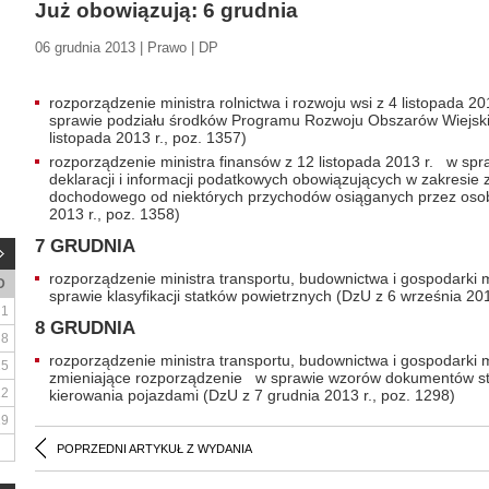
Już obowiązują: 6 grudnia
06 grudnia 2013 | Prawo | DP
rozporządzenie ministra rolnictwa i rozwoju wsi z 4 listopada 2
sprawie podziału środków Programu Rozwoju Obszarów Wiejsk
listopada 2013 r., poz. 1357)
rozporządzenie ministra finansów z 12 listopada 2013 r. w spr
deklaracji i informacji podatkowych obowiązujących w zakresie
dochodowego od niektórych przychodów osiąganych przez osoby
2013 r., poz. 1358)
7 GRUDNIA
rozporządzenie ministra transportu, budownictwa i gospodarki mo
D
sprawie klasyfikacji statków powietrznych (DzU z 6 września 201
1
8 GRUDNIA
8
rozporządzenie ministra transportu, budownictwa i gospodarki mo
15
zmieniające rozporządzenie w sprawie wzorów dokumentów s
22
kierowania pojazdami (DzU z 7 grudnia 2013 r., poz. 1298)
29
POPRZEDNI ARTYKUŁ Z WYDANIA