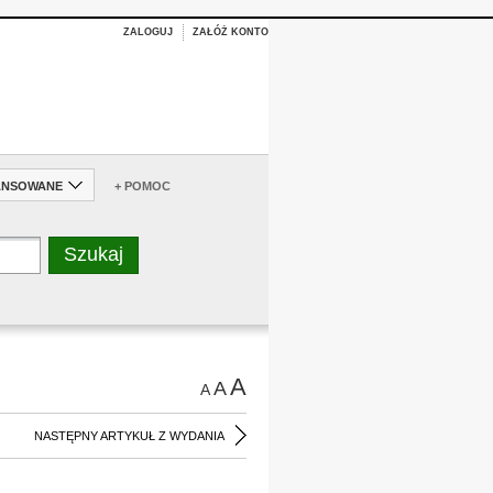
ZALOGUJ
ZAŁÓŻ KONTO
ANSOWANE
+ POMOC
A
A
A
NASTĘPNY ARTYKUŁ Z WYDANIA