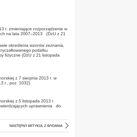
013 r. zmieniające rozporządzenie w
ich na lata 2007–2013 (DzU z 21
awie określenia wzorów zeznania,
 zryczałtowanego podatku
 fizyczne (DzU z 21 listopada
rskiej z 7 sierpnia 2013 r. w
3 r., poz. 1032)
rskiej z 5 listopada 2013 r.
twierdzających uprawnienia do
NASTĘPNY ARTYKUŁ Z WYDANIA