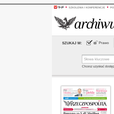
SZKOLENIA I KONFERENCJE
PO
Prawo
SZUKAJ W:
Chcesz uzyskać dostę