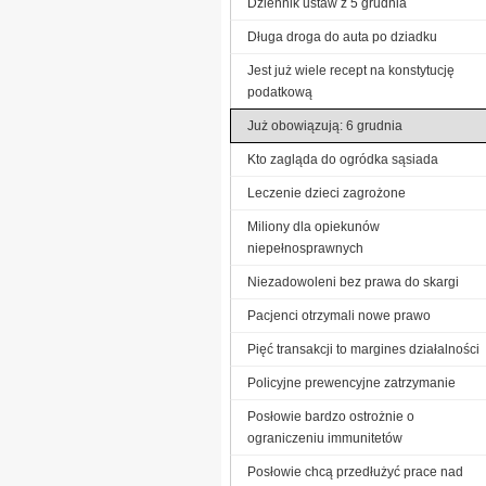
Dziennik ustaw z 5 grudnia
Długa droga do auta po dziadku
Jest już wiele recept na konstytucję
podatkową
Już obowiązują: 6 grudnia
Kto zagląda do ogródka sąsiada
Leczenie dzieci zagrożone
Miliony dla opiekunów
niepełnosprawnych
Niezadowoleni bez prawa do skargi
Pacjenci otrzymali nowe prawo
Pięć transakcji to margines działalności
Policyjne prewencyjne zatrzymanie
Posłowie bardzo ostrożnie o
ograniczeniu immunitetów
Posłowie chcą przedłużyć prace nad