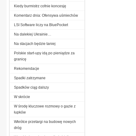
Kiedy burmistrz cofnie koncesję
Komentarz dnia: Ofensywa uśmiechów
LSI Software liczy na BluePocket
Na dalekiej Ukrainie…
Na stacjach będzie taniej
Polskie start-upy idą po pieniądze za
granicę
Rekomendacje
Spadki zatrzymane
Spadków ciąg dalszy
W skrócie
W środę kluczowe rozmowy o gazie z
łupków
Wkrótce przetargi na budowę nowych
dróg