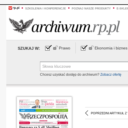
SZKOLENIA I KONFERENCJE
POZNAJ NASZE PRODUKTY
E-SKLE
Prawo
Ekonomia i biznes
SZUKAJ W:
Chcesz uzyskać dostęp do archiwum?
Zobacz ofertę
POPRZEDNI ARTYKUŁ Z