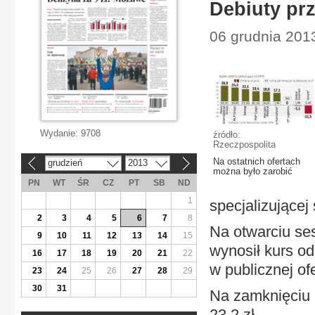
Debiuty pr
06 grudnia 201
Wydanie:
9708
źródło:
Rzeczpospolita
Na ostatnich ofertach
grudzień
2013
«
»
można było zarobić
PN
WT
ŚR
CZ
PT
SB
ND
1
specjalizującej
2
3
4
5
6
7
8
Na otwarciu ses
9
10
11
12
13
14
15
wynosił kurs od
16
17
18
19
20
21
22
w publicznej of
23
24
25
26
27
28
29
30
31
Na zamknięciu 
23,2 zł.