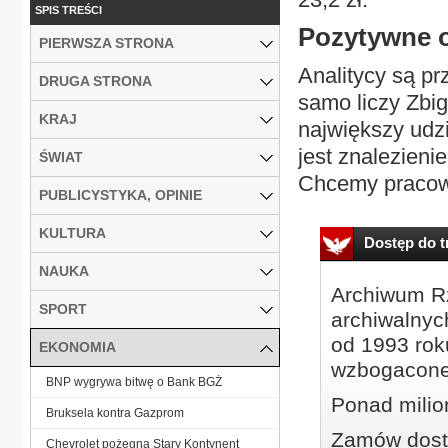
SPIS TREŚCI
Pozytywne 
PIERWSZA STRONA
Analitycy są pr
DRUGA STRONA
samo liczy Zbi
KRAJ
największy udz
jest znalezieni
ŚWIAT
Chcemy pracowa
PUBLICYSTYKA, OPINIE
KULTURA
Dostęp do tr
NAUKA
Archiwum Rz
SPORT
archiwalnyc
od 1993 roku
EKONOMIA
wzbogacone
BNP wygrywa bitwę o Bank BGŻ
Ponad milio
Bruksela kontra Gazprom
Zamów dostę
Chevrolet pożegna Stary Kontynent