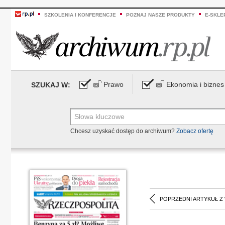
SZKOLENIA I KONFERENCJE
POZNAJ NASZE PRODUKTY
E-SKLE
Prawo
Ekonomia i biznes
SZUKAJ W:
Chcesz uzyskać dostęp do archiwum?
Zobacz ofertę
POPRZEDNI ARTYKUŁ Z