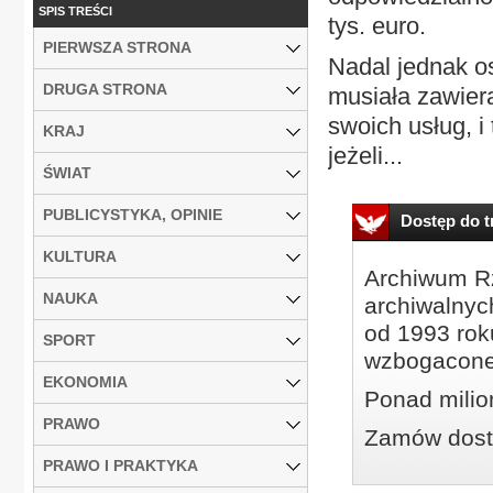
SPIS TREŚCI
tys. euro.
PIERWSZA STRONA
Nadal jednak o
DRUGA STRONA
musiała zawier
swoich usług, i
KRAJ
jeżeli...
ŚWIAT
PUBLICYSTYKA, OPINIE
Dostęp do tr
KULTURA
Archiwum Rz
NAUKA
archiwalnyc
od 1993 roku
SPORT
wzbogacone
EKONOMIA
Ponad milio
PRAWO
Zamów dostę
PRAWO I PRAKTYKA