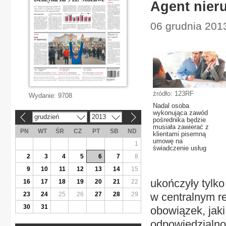
Agent nier
06 grudnia 201
źródło: 123RF
Wydanie:
9708
Nadal osoba
wykonująca zawód
grudzień
2013
«
»
pośrednika będzie
musiała zawierać z
PN
WT
ŚR
CZ
PT
SB
ND
klientami pisemną
umowę na
1
świadczenie usług
2
3
4
5
6
7
8
9
10
11
12
13
14
15
ukończyły tylko
16
17
18
19
20
21
22
23
24
25
26
27
28
29
w centralnym r
30
31
obowiązek, jaki
odpowiedzialno