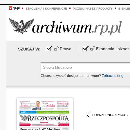
SZKOLENIA I KONFERENCJE
POZNAJ NASZE PRODUKTY
E-SKLE
Prawo
Ekonomia i biznes
SZUKAJ W:
Chcesz uzyskać dostęp do archiwum?
Zobacz ofertę
POPRZEDNI ARTYKUŁ Z