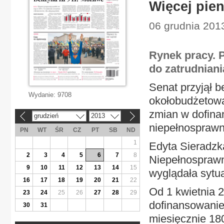
Więcej pien
06 grudnia 2013
Rynek pracy.
do zatrudnian
Senat przyjął 
Wydanie:
9708
okołobudżetową
zmian w dofin
grudzień
2013
«
»
niepełnosprawn
PN
WT
ŚR
CZ
PT
SB
ND
1
Edyta Sieradzk
2
3
4
5
6
7
8
Niepełnosprawn
9
10
11
12
13
14
15
wyglądała sytu
16
17
18
19
20
21
22
Od 1 kwietnia 
23
24
25
26
27
28
29
dofinansowanie
30
31
miesięcznie 18